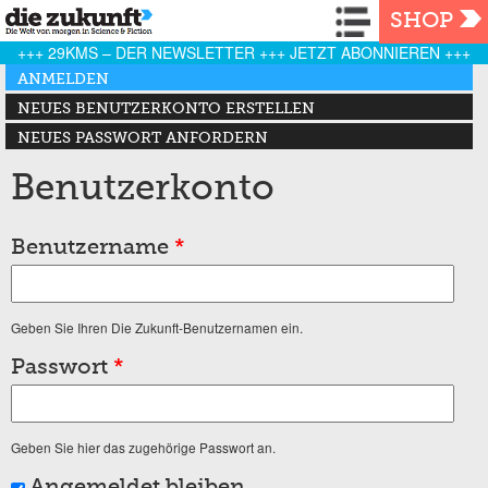
Navigation
SHOP
+++ 29KMS – DER NEWSLETTER +++ JETZT ABONNIEREN +++
Haupt-Reiter
ANMELDEN
(AKTIVER REITER)
NEUES BENUTZERKONTO ERSTELLEN
NEUES PASSWORT ANFORDERN
Benutzerkonto
Benutzername
*
Geben Sie Ihren Die Zukunft-Benutzernamen ein.
Passwort
*
Geben Sie hier das zugehörige Passwort an.
Angemeldet bleiben