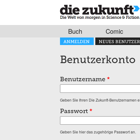
Buch
Comic
Haupt-Reiter
ANMELDEN
NEUES BENUTZER
(AKTIVER REITER)
Benutzerkonto
Benutzername
*
Geben Sie Ihren Die Zukunft-Benutzernamen e
Passwort
*
Geben Sie hier das zugehörige Passwort an.