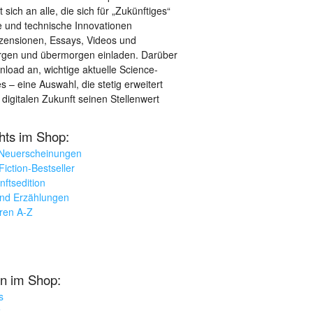
sich an alle, die sich für „Zukünftiges“
le und technische Innovationen
ezensionen, Essays, Videos und
orgen und übermorgen einladen. Darüber
load an, wichtige aktuelle Science-
– eine Auswahl, die stetig erweitert
 digitalen Zukunft seinen Stellenwert
ghts im Shop:
 Neuerscheinungen
iction-Bestseller
nftsedition
und Erzählungen
oren A-Z
n im Shop:
s
k