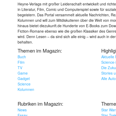
Heyne-Verlags mit großer Leidenschaft entwickelt und richtet 
in Literatur, Film, Comic und Computerspiel sowie für sozia
begeistern. Das Portal versammelt aktuelle Nachrichten, R
Kolumnen und will zum Mitdiskutieren über die Welt von m
hinaus bietet diezukunft.de Hunderte von E-Books zum Down
Fiction-Romane ebenso wie die großen Klassiker des Genres 
wird. Denn Lesen – da sind sich alle einig – wird auch in der
behalten.
Themen im Magazin:
Highli
Buch
Aktuelle
Film
Science-F
TV
Die Zuku
Game
Stories 
Gadget
Alle Aut
Science
Kolumnen
Rubriken im Magazin:
Theme
News
Star War
Essay
Star Tre