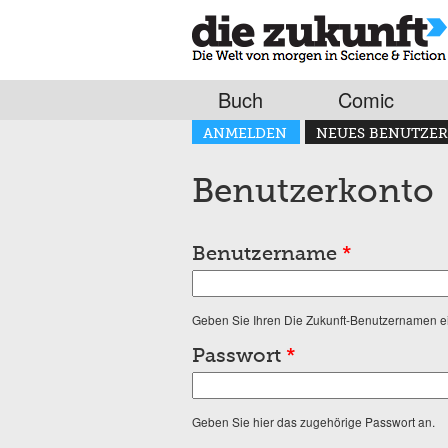
Buch
Comic
Haupt-Reiter
ANMELDEN
NEUES BENUTZER
(AKTIVER REITER)
Benutzerkonto
Benutzername
*
Geben Sie Ihren Die Zukunft-Benutzernamen e
Passwort
*
Geben Sie hier das zugehörige Passwort an.