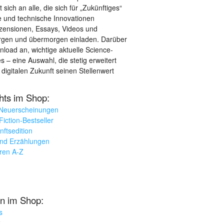
sich an alle, die sich für „Zukünftiges“
le und technische Innovationen
ezensionen, Essays, Videos und
orgen und übermorgen einladen. Darüber
load an, wichtige aktuelle Science-
– eine Auswahl, die stetig erweitert
 digitalen Zukunft seinen Stellenwert
ghts im Shop:
 Neuerscheinungen
iction-Bestseller
nftsedition
und Erzählungen
oren A-Z
n im Shop:
s
k