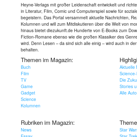
Heyne-Verlags mit großer Leidenschaft entwickelt und richtet 
in Literatur, Film, Comic und Computerspiel sowie für sozia
begeistern. Das Portal versammelt aktuelle Nachrichten, R
Kolumnen und will zum Mitdiskutieren über die Welt von m
hinaus bietet diezukunft.de Hunderte von E-Books zum Down
Fiction-Romane ebenso wie die großen Klassiker des Genres 
wird. Denn Lesen – da sind sich alle einig – wird auch in der
behalten.
Themen im Magazin:
Highli
Buch
Aktuelle
Film
Science-F
TV
Die Zuku
Game
Stories 
Gadget
Alle Aut
Science
Kolumnen
Rubriken im Magazin:
Theme
News
Star War
Essay
Star Tre