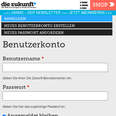
Navigation
SHOP
+++ 29KMS – DER NEWSLETTER +++ JETZT ABONNIEREN +++
Haupt-Reiter
ANMELDEN
(AKTIVER REITER)
NEUES BENUTZERKONTO ERSTELLEN
NEUES PASSWORT ANFORDERN
Benutzerkonto
Benutzername
*
Geben Sie Ihren Die Zukunft-Benutzernamen ein.
Passwort
*
Geben Sie hier das zugehörige Passwort an.
Angemeldet bleiben