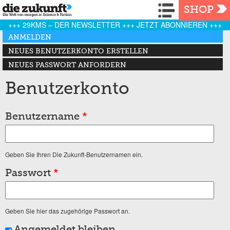
Navigation
SHOP
+++ 29KMS – DER NEWSLETTER +++ JETZT ABONNIEREN +++
Haupt-Reiter
ANMELDEN
(AKTIVER REITER)
NEUES BENUTZERKONTO ERSTELLEN
NEUES PASSWORT ANFORDERN
Benutzerkonto
Benutzername
*
Geben Sie Ihren Die Zukunft-Benutzernamen ein.
Passwort
*
Geben Sie hier das zugehörige Passwort an.
Angemeldet bleiben