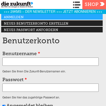
Navigation
SHOP
+++ 29KMS – DER NEWSLETTER +++ JETZT ABONNIEREN +++
Haupt-Reiter
ANMELDEN
(AKTIVER REITER)
NEUES BENUTZERKONTO ERSTELLEN
NEUES PASSWORT ANFORDERN
Benutzerkonto
Benutzername
*
Geben Sie Ihren Die Zukunft-Benutzernamen ein.
Passwort
*
Geben Sie hier das zugehörige Passwort an.
Angemeldet bleiben