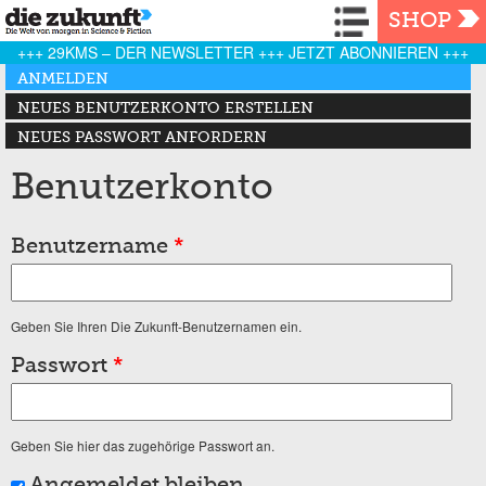
Navigation
SHOP
+++ 29KMS – DER NEWSLETTER +++ JETZT ABONNIEREN +++
Haupt-Reiter
ANMELDEN
(AKTIVER REITER)
NEUES BENUTZERKONTO ERSTELLEN
NEUES PASSWORT ANFORDERN
Benutzerkonto
Benutzername
*
Geben Sie Ihren Die Zukunft-Benutzernamen ein.
Passwort
*
Geben Sie hier das zugehörige Passwort an.
Angemeldet bleiben