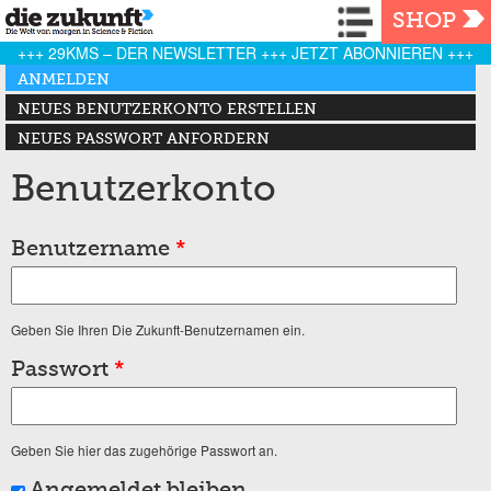
Navigation
SHOP
+++ 29KMS – DER NEWSLETTER +++ JETZT ABONNIEREN +++
Haupt-Reiter
ANMELDEN
(AKTIVER REITER)
NEUES BENUTZERKONTO ERSTELLEN
NEUES PASSWORT ANFORDERN
Benutzerkonto
Benutzername
*
Geben Sie Ihren Die Zukunft-Benutzernamen ein.
Passwort
*
Geben Sie hier das zugehörige Passwort an.
Angemeldet bleiben