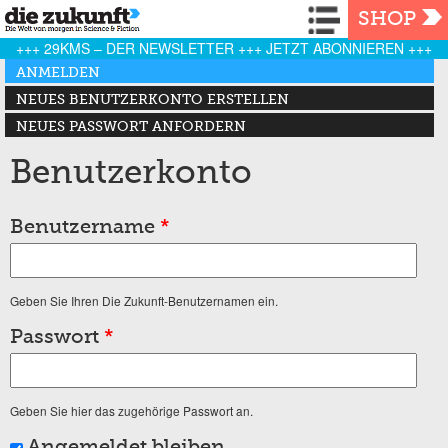
Navigation
SHOP
+++ 29KMS – DER NEWSLETTER +++ JETZT ABONNIEREN +++
Haupt-Reiter
ANMELDEN
(AKTIVER REITER)
NEUES BENUTZERKONTO ERSTELLEN
NEUES PASSWORT ANFORDERN
Benutzerkonto
Benutzername
*
Geben Sie Ihren Die Zukunft-Benutzernamen ein.
Passwort
*
Geben Sie hier das zugehörige Passwort an.
Angemeldet bleiben