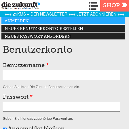
Navigation
SHOP
+++ 29KMS – DER NEWSLETTER +++ JETZT ABONNIEREN +++
Haupt-Reiter
ANMELDEN
(AKTIVER REITER)
NEUES BENUTZERKONTO ERSTELLEN
NEUES PASSWORT ANFORDERN
Benutzerkonto
Benutzername
*
Geben Sie Ihren Die Zukunft-Benutzernamen ein.
Passwort
*
Geben Sie hier das zugehörige Passwort an.
Angemeldet bleiben