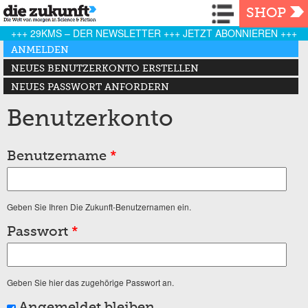
Navigation
SHOP
+++ 29KMS – DER NEWSLETTER +++ JETZT ABONNIEREN +++
Haupt-Reiter
ANMELDEN
(AKTIVER REITER)
NEUES BENUTZERKONTO ERSTELLEN
NEUES PASSWORT ANFORDERN
Benutzerkonto
Benutzername
*
Geben Sie Ihren Die Zukunft-Benutzernamen ein.
Passwort
*
Geben Sie hier das zugehörige Passwort an.
Angemeldet bleiben