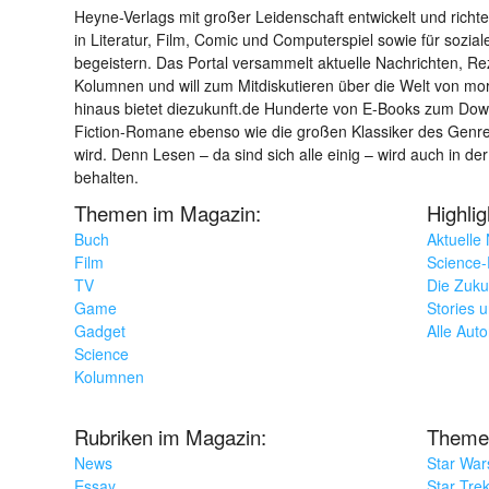
Heyne-Verlags mit großer Leidenschaft entwickelt und richtet 
in Literatur, Film, Comic und Computerspiel sowie für sozia
begeistern. Das Portal versammelt aktuelle Nachrichten, R
Kolumnen und will zum Mitdiskutieren über die Welt von m
hinaus bietet diezukunft.de Hunderte von E-Books zum Down
Fiction-Romane ebenso wie die großen Klassiker des Genres 
wird. Denn Lesen – da sind sich alle einig – wird auch in der
behalten.
Themen im Magazin:
Highli
Buch
Aktuelle
Film
Science-F
TV
Die Zuku
Game
Stories 
Gadget
Alle Aut
Science
Kolumnen
Rubriken im Magazin:
Theme
News
Star War
Essay
Star Tre