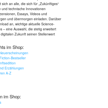
sich an alle, die sich für „Zukünftiges“
le und technische Innovationen
ezensionen, Essays, Videos und
orgen und übermorgen einladen. Darüber
load an, wichtige aktuelle Science-
– eine Auswahl, die stetig erweitert
 digitalen Zukunft seinen Stellenwert
ghts im Shop:
 Neuerscheinungen
iction-Bestseller
nftsedition
und Erzählungen
oren A-Z
n im Shop:
s
k