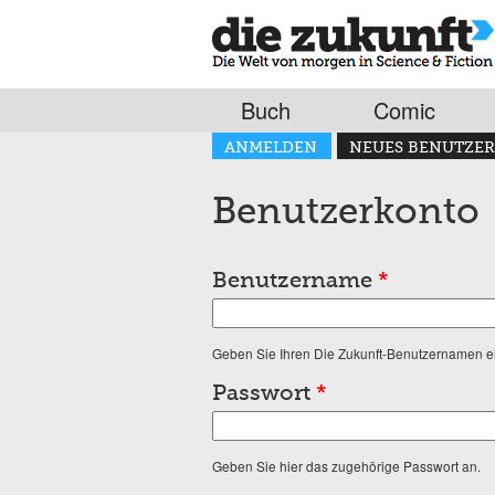
Buch
Comic
Haupt-Reiter
ANMELDEN
NEUES BENUTZER
(AKTIVER REITER)
Benutzerkonto
Benutzername
*
Geben Sie Ihren Die Zukunft-Benutzernamen e
Passwort
*
Geben Sie hier das zugehörige Passwort an.