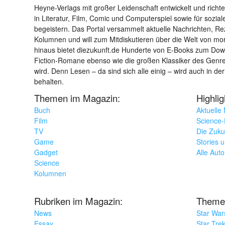
Heyne-Verlags mit großer Leidenschaft entwickelt und richtet 
in Literatur, Film, Comic und Computerspiel sowie für sozia
begeistern. Das Portal versammelt aktuelle Nachrichten, R
Kolumnen und will zum Mitdiskutieren über die Welt von m
hinaus bietet diezukunft.de Hunderte von E-Books zum Down
Fiction-Romane ebenso wie die großen Klassiker des Genres 
wird. Denn Lesen – da sind sich alle einig – wird auch in der
behalten.
Themen im Magazin:
Highli
Buch
Aktuelle
Film
Science-F
TV
Die Zuku
Game
Stories 
Gadget
Alle Aut
Science
Kolumnen
Rubriken im Magazin:
Theme
News
Star War
Essay
Star Tre