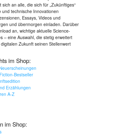
sich an alle, die sich für „Zukünftiges“
le und technische Innovationen
ezensionen, Essays, Videos und
orgen und übermorgen einladen. Darüber
load an, wichtige aktuelle Science-
– eine Auswahl, die stetig erweitert
 digitalen Zukunft seinen Stellenwert
ghts im Shop:
 Neuerscheinungen
iction-Bestseller
nftsedition
und Erzählungen
oren A-Z
n im Shop:
s
k