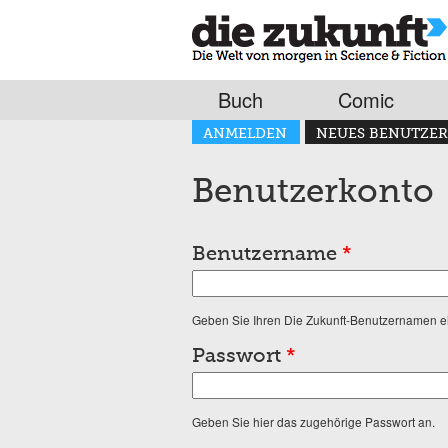
Buch
Comic
Haupt-Reiter
ANMELDEN
NEUES BENUTZER
(AKTIVER REITER)
Benutzerkonto
Benutzername
*
Geben Sie Ihren Die Zukunft-Benutzernamen e
Passwort
*
Geben Sie hier das zugehörige Passwort an.