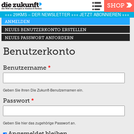
Navigation
SHOP
+++ 29KMS – DER NEWSLETTER +++ JETZT ABONNIEREN +++
Haupt-Reiter
ANMELDEN
(AKTIVER REITER)
NEUES BENUTZERKONTO ERSTELLEN
NEUES PASSWORT ANFORDERN
Benutzerkonto
Benutzername
*
Geben Sie Ihren Die Zukunft-Benutzernamen ein.
Passwort
*
Geben Sie hier das zugehörige Passwort an.
Angemeldet bleiben