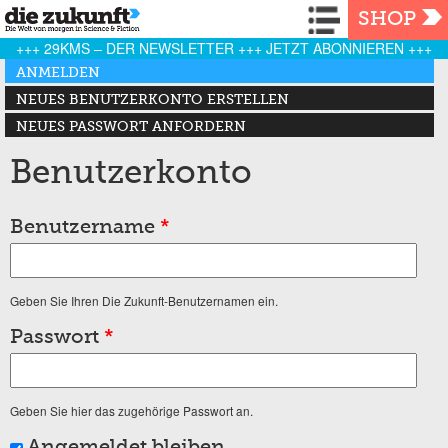
Navigation
SHOP
+++ 29KMS – DER NEWSLETTER +++ JETZT ABONNIEREN +++
Haupt-Reiter
ANMELDEN
(AKTIVER REITER)
NEUES BENUTZERKONTO ERSTELLEN
NEUES PASSWORT ANFORDERN
Benutzerkonto
Benutzername
*
Geben Sie Ihren Die Zukunft-Benutzernamen ein.
Passwort
*
Geben Sie hier das zugehörige Passwort an.
Angemeldet bleiben