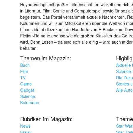
Heyne-Verlags mit großer Leidenschaft entwickelt und richtet 
in Literatur, Film, Comic und Computerspiel sowie für sozia
begeistern. Das Portal versammelt aktuelle Nachrichten, R
Kolumnen und will zum Mitdiskutieren über die Welt von m
hinaus bietet diezukunft.de Hunderte von E-Books zum Down
Fiction-Romane ebenso wie die großen Klassiker des Genres 
wird. Denn Lesen – da sind sich alle einig – wird auch in der
behalten.
Themen im Magazin:
Highli
Buch
Aktuelle
Film
Science-F
TV
Die Zuku
Game
Stories 
Gadget
Alle Aut
Science
Kolumnen
Rubriken im Magazin:
Theme
News
Star War
Essay
Star Tre