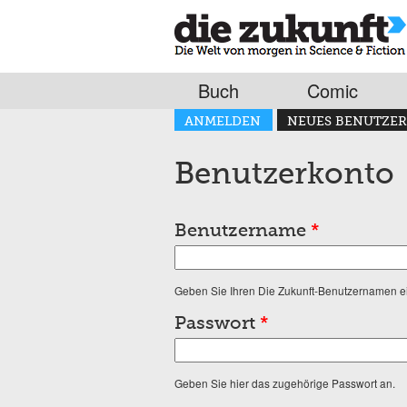
Buch
Comic
Haupt-Reiter
ANMELDEN
NEUES BENUTZER
(AKTIVER REITER)
Benutzerkonto
Benutzername
*
Geben Sie Ihren Die Zukunft-Benutzernamen e
Passwort
*
Geben Sie hier das zugehörige Passwort an.