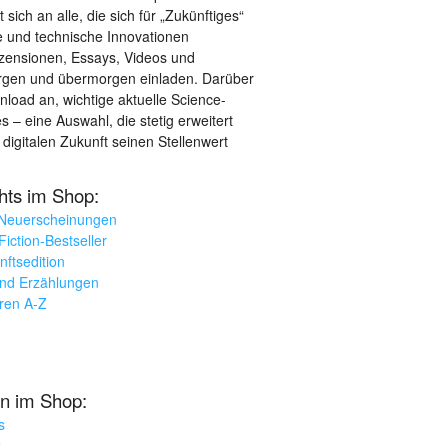
sich an alle, die sich für „Zukünftiges“
le und technische Innovationen
ezensionen, Essays, Videos und
orgen und übermorgen einladen. Darüber
load an, wichtige aktuelle Science-
– eine Auswahl, die stetig erweitert
 digitalen Zukunft seinen Stellenwert
ghts im Shop:
 Neuerscheinungen
iction-Bestseller
nftsedition
und Erzählungen
oren A-Z
n im Shop:
s
k