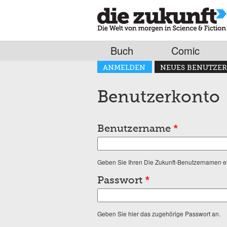
Buch
Comic
Haupt-Reiter
ANMELDEN
NEUES BENUTZER
(AKTIVER REITER)
Benutzerkonto
Benutzername
*
Geben Sie Ihren Die Zukunft-Benutzernamen e
Passwort
*
Geben Sie hier das zugehörige Passwort an.