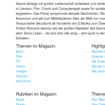
Heyne-Verlags mit großer Leidenschaft entwickelt und richtet 
in Literatur, Film, Comic und Computerspiel sowie für sozia
begeistern. Das Portal versammelt aktuelle Nachrichten, R
Kolumnen und will zum Mitdiskutieren über die Welt von m
hinaus bietet diezukunft.de Hunderte von E-Books zum Down
Fiction-Romane ebenso wie die großen Klassiker des Genres 
wird. Denn Lesen – da sind sich alle einig – wird auch in der
behalten.
Themen im Magazin:
Highli
Buch
Aktuelle
Film
Science-F
TV
Die Zuku
Game
Stories 
Gadget
Alle Aut
Science
Kolumnen
Rubriken im Magazin:
Theme
News
Star War
Essay
Star Tre