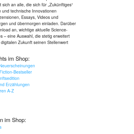
sich an alle, die sich für „Zukünftiges“
le und technische Innovationen
ezensionen, Essays, Videos und
orgen und übermorgen einladen. Darüber
load an, wichtige aktuelle Science-
– eine Auswahl, die stetig erweitert
 digitalen Zukunft seinen Stellenwert
ghts im Shop:
 Neuerscheinungen
iction-Bestseller
nftsedition
und Erzählungen
oren A-Z
n im Shop:
s
k