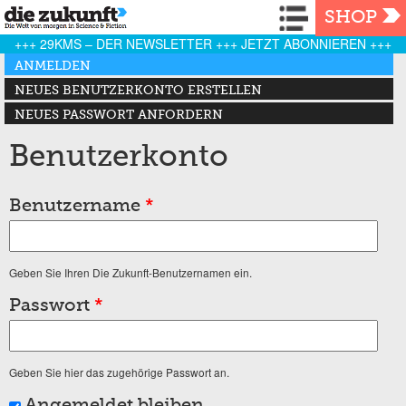
Navigation
SHOP
+++ 29KMS – DER NEWSLETTER +++ JETZT ABONNIEREN +++
Haupt-Reiter
ANMELDEN
(AKTIVER REITER)
NEUES BENUTZERKONTO ERSTELLEN
NEUES PASSWORT ANFORDERN
Benutzerkonto
Benutzername
*
Geben Sie Ihren Die Zukunft-Benutzernamen ein.
Passwort
*
Geben Sie hier das zugehörige Passwort an.
Angemeldet bleiben