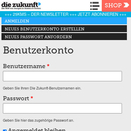
Navigation
SHOP
+++ 29KMS – DER NEWSLETTER +++ JETZT ABONNIEREN +++
Haupt-Reiter
ANMELDEN
(AKTIVER REITER)
NEUES BENUTZERKONTO ERSTELLEN
NEUES PASSWORT ANFORDERN
Benutzerkonto
Benutzername
*
Geben Sie Ihren Die Zukunft-Benutzernamen ein.
Passwort
*
Geben Sie hier das zugehörige Passwort an.
Angemeldet bleiben