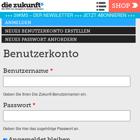
Navigation
SHOP
+++ 29KMS – DER NEWSLETTER +++ JETZT ABONNIEREN +++
Haupt-Reiter
ANMELDEN
(AKTIVER REITER)
NEUES BENUTZERKONTO ERSTELLEN
NEUES PASSWORT ANFORDERN
Benutzerkonto
Benutzername
*
Geben Sie Ihren Die Zukunft-Benutzernamen ein.
Passwort
*
Geben Sie hier das zugehörige Passwort an.
Angemeldet bleiben