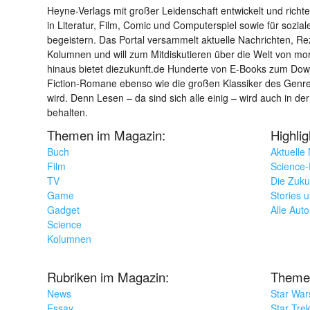
Heyne-Verlags mit großer Leidenschaft entwickelt und richtet 
in Literatur, Film, Comic und Computerspiel sowie für sozia
begeistern. Das Portal versammelt aktuelle Nachrichten, R
Kolumnen und will zum Mitdiskutieren über die Welt von m
hinaus bietet diezukunft.de Hunderte von E-Books zum Down
Fiction-Romane ebenso wie die großen Klassiker des Genres 
wird. Denn Lesen – da sind sich alle einig – wird auch in der
behalten.
Themen im Magazin:
Highli
Buch
Aktuelle
Film
Science-F
TV
Die Zuku
Game
Stories 
Gadget
Alle Aut
Science
Kolumnen
Rubriken im Magazin:
Theme
News
Star War
Essay
Star Tre