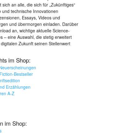
sich an alle, die sich für „Zukünftiges“
le und technische Innovationen
ezensionen, Essays, Videos und
orgen und übermorgen einladen. Darüber
load an, wichtige aktuelle Science-
– eine Auswahl, die stetig erweitert
 digitalen Zukunft seinen Stellenwert
ghts im Shop:
 Neuerscheinungen
iction-Bestseller
nftsedition
und Erzählungen
oren A-Z
n im Shop:
s
k