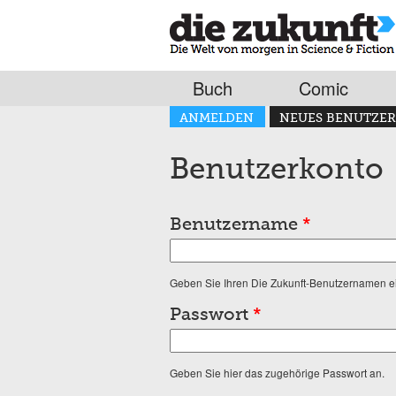
Buch
Comic
Haupt-Reiter
ANMELDEN
NEUES BENUTZER
(AKTIVER REITER)
Benutzerkonto
Benutzername
*
Geben Sie Ihren Die Zukunft-Benutzernamen e
Passwort
*
Geben Sie hier das zugehörige Passwort an.