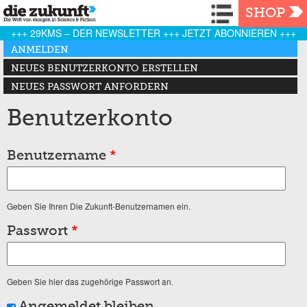
Navigation
SHOP
+++ 29KMS – DER NEWSLETTER +++ JETZT ABONNIEREN +++
Haupt-Reiter
ANMELDEN
(AKTIVER REITER)
NEUES BENUTZERKONTO ERSTELLEN
NEUES PASSWORT ANFORDERN
Benutzerkonto
Benutzername
*
Geben Sie Ihren Die Zukunft-Benutzernamen ein.
Passwort
*
Geben Sie hier das zugehörige Passwort an.
Angemeldet bleiben