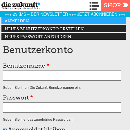
Navigation
SHOP
+++ 29KMS – DER NEWSLETTER +++ JETZT ABONNIEREN +++
Haupt-Reiter
ANMELDEN
(AKTIVER REITER)
NEUES BENUTZERKONTO ERSTELLEN
NEUES PASSWORT ANFORDERN
Benutzerkonto
Benutzername
*
Geben Sie Ihren Die Zukunft-Benutzernamen ein.
Passwort
*
Geben Sie hier das zugehörige Passwort an.
Angemeldet bleiben