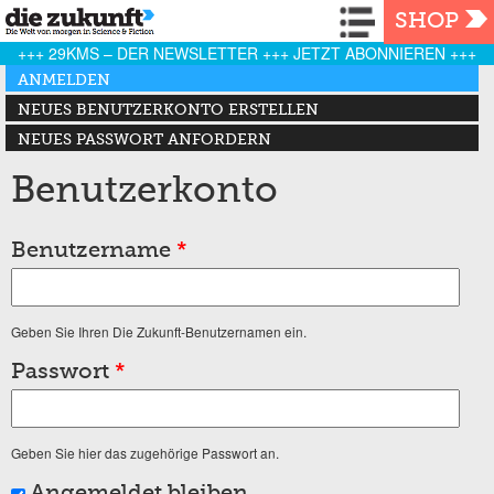
Navigation
SHOP
+++ 29KMS – DER NEWSLETTER +++ JETZT ABONNIEREN +++
Haupt-Reiter
ANMELDEN
(AKTIVER REITER)
NEUES BENUTZERKONTO ERSTELLEN
NEUES PASSWORT ANFORDERN
Benutzerkonto
Benutzername
*
Geben Sie Ihren Die Zukunft-Benutzernamen ein.
Passwort
*
Geben Sie hier das zugehörige Passwort an.
Angemeldet bleiben