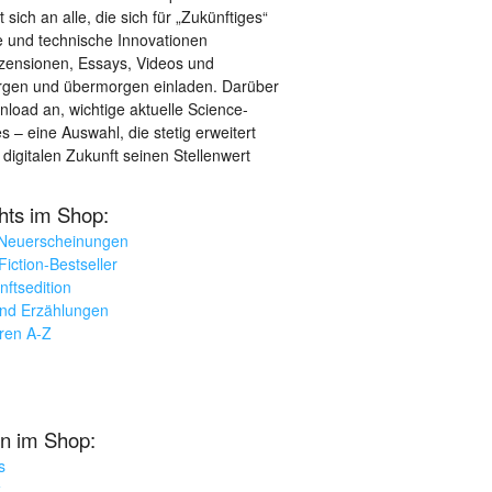
sich an alle, die sich für „Zukünftiges“
le und technische Innovationen
ezensionen, Essays, Videos und
orgen und übermorgen einladen. Darüber
load an, wichtige aktuelle Science-
– eine Auswahl, die stetig erweitert
 digitalen Zukunft seinen Stellenwert
ghts im Shop:
 Neuerscheinungen
iction-Bestseller
nftsedition
und Erzählungen
oren A-Z
n im Shop:
s
k