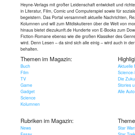
Heyne-Verlags mit großer Leidenschaft entwickelt und richtet 
in Literatur, Film, Comic und Computerspiel sowie für sozia
begeistern. Das Portal versammelt aktuelle Nachrichten, R
Kolumnen und will zum Mitdiskutieren über die Welt von m
hinaus bietet diezukunft.de Hunderte von E-Books zum Down
Fiction-Romane ebenso wie die großen Klassiker des Genres 
wird. Denn Lesen – da sind sich alle einig – wird auch in der
behalten.
Themen im Magazin:
Highli
Buch
Aktuelle
Film
Science-F
TV
Die Zuku
Game
Stories 
Gadget
Alle Aut
Science
Kolumnen
Rubriken im Magazin:
Theme
News
Star War
Essay
Star Tre