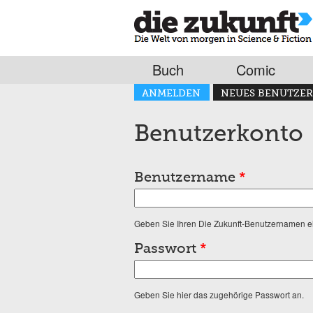
Buch
Comic
Haupt-Reiter
ANMELDEN
NEUES BENUTZER
(AKTIVER REITER)
Benutzerkonto
Benutzername
*
Geben Sie Ihren Die Zukunft-Benutzernamen e
Passwort
*
Geben Sie hier das zugehörige Passwort an.