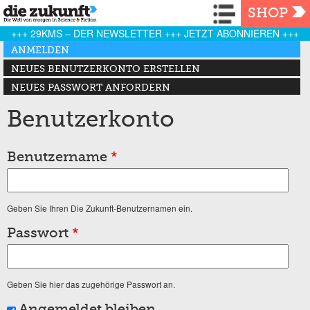
Navigation
SHOP
+++ 29KMS – DER NEWSLETTER +++ JETZT ABONNIEREN +++
Haupt-Reiter
ANMELDEN
(AKTIVER REITER)
NEUES BENUTZERKONTO ERSTELLEN
NEUES PASSWORT ANFORDERN
Benutzerkonto
Benutzername
*
Geben Sie Ihren Die Zukunft-Benutzernamen ein.
Passwort
*
Geben Sie hier das zugehörige Passwort an.
Angemeldet bleiben