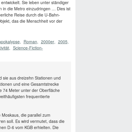
entwickelt. Sie leben unter ständiger
in die Metro einzudringen … Dies ist
uerliche Reise durch die U-Bahn-
jekt, das die Menschheit vor der
apokalypse
Roman
2000er
2005
ivität
Science-Fiction-
 sie aus dreizehn Stationen und
tationen und eine Gesamtstrecke
die 74 Meter unter der Oberfläche
eithäufigsten frequentierte
 Moskaus, die parallel zum
en soll. Es wird vermutet, dass die
men D-6 vom KGB erhielten. Die