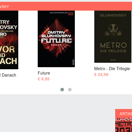
VSKY
Metro - Die Trilogie
Metro - Die Trilogie
€ 24,99
€ 35,00
ARTIK