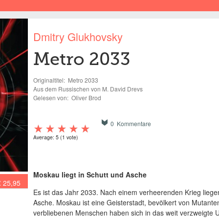
Dmitry Glukhovsky
Metro 2033
Originaltitel:
Metro 2033
Aus dem Russischen von M. David Drevs
Gelesen von:
Oliver Brod
0 Kommentare
Average:
5
(
1
vote)
Moskau liegt in Schutt und Asche
€ 25,95
Es ist das Jahr 2033. Nach einem verheerenden Krieg liegen
Asche. Moskau ist eine Geisterstadt, bevölkert von Mutan
verbliebenen Menschen haben sich in das weit verzweigte 