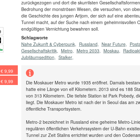
zurückgezogen und dort die skurrilsten Gesellschaftsformen 
Bedrohung der monströsen Wesen, die versuchen, von oben 
die Geschichte des jungen Artjom, der sich auf eine abente
Tunnel macht, auf der Suche nach einem geheimnisvollen Ob
endgültigen Vernichtung bewahren soll.
Schlagworte
Nahe Zukunft & Cyberpunk
Russland
Near Future
Post
Gesellschaftskritik
Metro
Metro 2033
Moskau
Radioakt
Jubiläumsedition
Stalker
€ 9,99
€ 9,99
Die Moskauer Metro wurde 1935 eröffnet. Damals bestand
hatte eine Länge von elf Kilometern. 2013 sind es 188 S
von 313 Kilometern. Die tiefste Station ist Park Pobedy, 
liegt. Die Moskauer Metro ist nach der in Seoul das am zw
öffentliche Transportsystem.
Metro-2 bezeichnet in Russland eine geheime Metro-Linie
regulären öffentlichen Verkehrssystem der U-Bahn existier
Tunnel zur Zeit Stalins errichtet wurden und den Codena