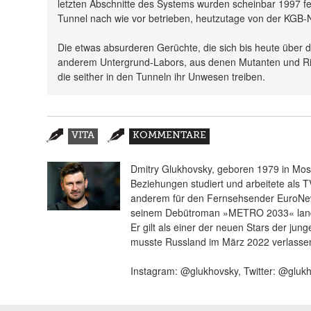
letzten Abschnitte des Systems wurden scheinbar 1997 fer
Tunnel nach wie vor betrieben, heutzutage von der KGB-
Die etwas absurderen Gerüchte, die sich bis heute über d
anderem Untergrund-Labors, aus denen Mutanten und R
die seither in den Tunneln ihr Unwesen treiben.
Zusatzmaterial
VITA
KOMMENTARE
(AKTIVER
REITER)
Dmitry Glukhovsky, geboren 1979 in Mosk
Beziehungen studiert und arbeitete als T
anderem für den Fernsehsender EuroNew
seinem Debütroman »METRO 2033« landet
Er gilt als einer der neuen Stars der jung
musste Russland im März 2022 verlasse
Instagram: @glukhovsky, Twitter: @glu