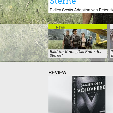
Sterne“
Ridley Scotts Adaption von Peter 
News
Bald im Kino: „Das Ende der
T
Sterne“
d
REVIEW