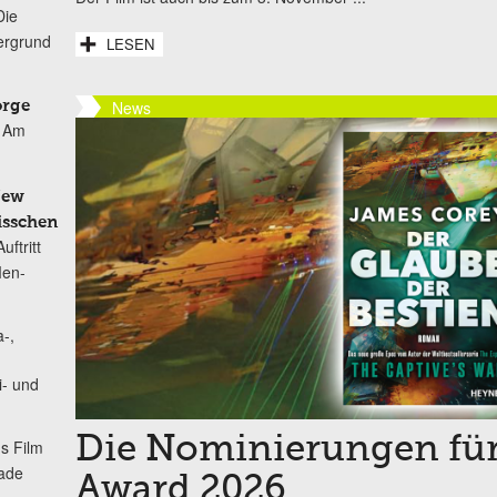
Die
ergrund
LESEN
News
orge
Am
New
isschen
ftritt
Men-
-,
i- und
Die Nominierungen fü
s Film
lade
Award 2026
,