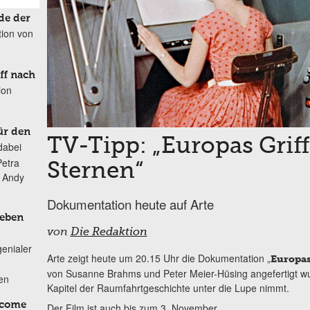
de der
tion von
ff nach
ion
ür den
TV-Tipp: „Europas Grif
dabei
Petra
Sternen“
n Andy
Dokumentation heute auf Arte
Leben
von
Die Redaktion
genialer
Arte zeigt heute um 20.15 Uhr die Dokumentation „
Europas
von Susanne Brahms und Peter Meier-Hüsing angefertigt wu
ten
Kapitel der Raumfahrtgeschichte unter die Lupe nimmt.
lcome
Der Film ist auch bis zum 3. November ...