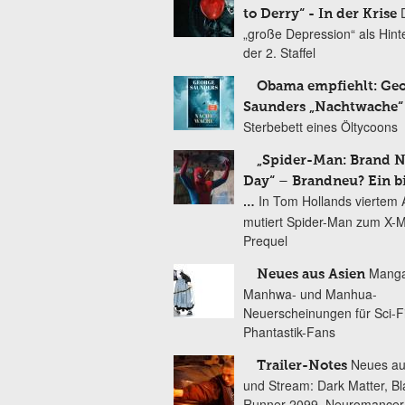
to Derry“ - In der Krise
„große Depression“ als Hint
der 2. Staffel
Obama empfiehlt: Ge
Saunders „Nachtwache“
Sterbebett eines Öltycoons
„Spider-Man: Brand 
Day“ – Brandneu? Ein b
In Tom Hollands viertem Au
…
mutiert Spider-Man zum X-
Prequel
Manga
Neues aus Asien
Manhwa- und Manhua-
Neuerscheinungen für Sci-F
Phantastik-Fans
Neues au
Trailer-Notes
und Stream: Dark Matter, B
Runner 2099, Neuromancer