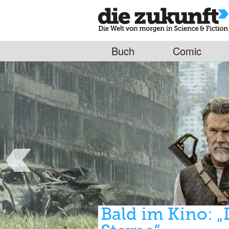
Buch
Comic
Die Nominieru
Dragon Award 
Mit dabei u.a. James Corey, Joe Hil
Weirs „Der Astronaut“
Bald im Kino: 