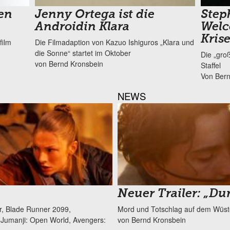
en
Jenny Ortega ist die
Steph
Androidin Klara
Welc
Kris
film
Die Filmadaption von Kazuo Ishiguros „Klara und
die Sonne“ startet im Oktober
Die „gro
von Bernd Kronsbein
Staffel
Von Bern
NEWS
Neuer Trailer: „Du
r, Blade Runner 2099,
Mord und Totschlag auf dem Wüst
 Jumanji: Open World, Avengers:
von Bernd Kronsbein