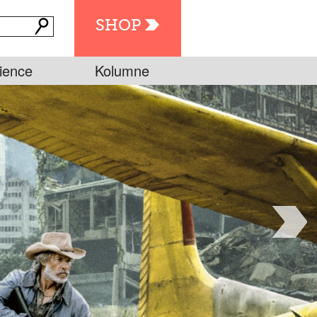
SHOP
ience
Kolumne
vielen Leben des
 Griff nach den
s“ von Brandon