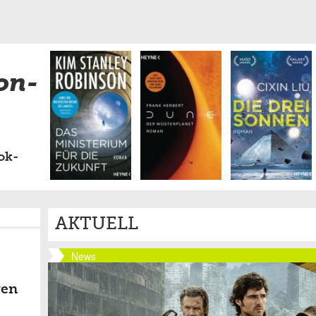
on-
ok-
AKTUELL
News
gen