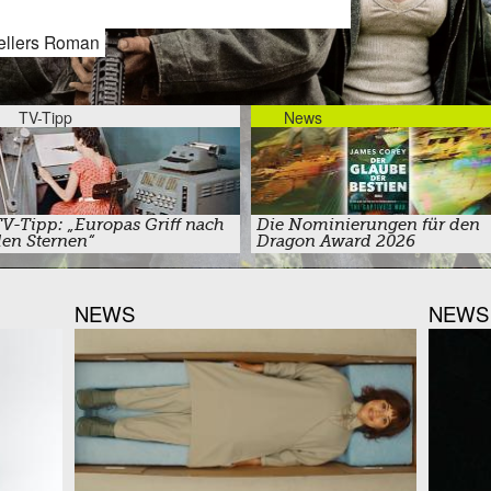
Hellers Roman
Ein genialer Privatdetektiv mit v
TV-Tipp
News
V-Tipp: „Europas Griff nach
Die Nominierungen für den
en Sternen“
Dragon Award 2026
NEWS
NEWS