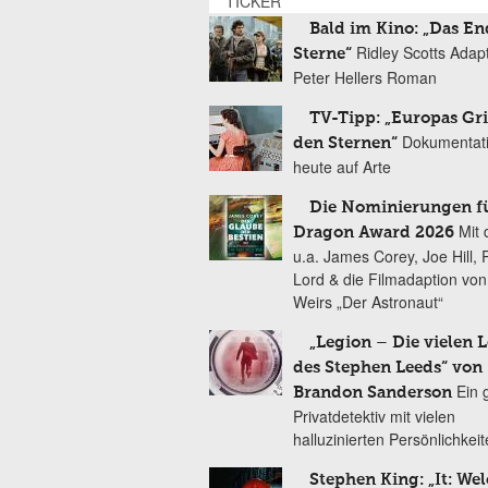
TICKER
Bald im Kino: „Das En
Ridley Scotts Adap
Sterne“
Peter Hellers Roman
TV-Tipp: „Europas Gri
Dokumentat
den Sternen“
heute auf Arte
Die Nominierungen f
Mit 
Dragon Award 2026
u.a. James Corey, Joe Hill, 
Lord & die Filmadaption vo
Weirs „Der Astronaut“
„Legion – Die vielen 
des Stephen Leeds“ von
Ein 
Brandon Sanderson
Privatdetektiv mit vielen
halluzinierten Persönlichkei
Stephen King: „It: We