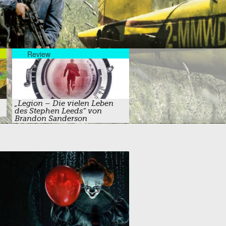
Sanderson
Sternen“
ielen halluzinierten Persönlichkeiten
Dokumentation heute auf Arte
Review
„Legion – Die vielen Leben
des Stephen Leeds“ von
Brandon Sanderson