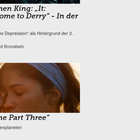
en King: „It:
ome to Derry“ - In der
e
ße Depression“ als Hintergrund der 2.
d Kronsbein
ne Part Three“
enplaneten