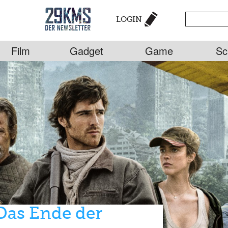
LOGIN
Film
Gadget
Game
Sc
ngen für den
2026
l, Petra Lord & die Filmadaption von Andy
„Legion – Die 
„Das Ende der
TV-Tipp: „Europas
Stephen Leed