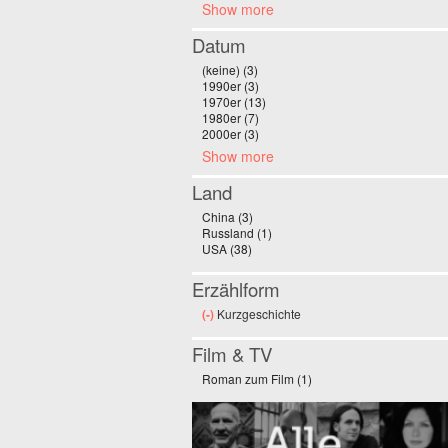
Show more
Datum
(keine) (3)
Apply (keine) filter
1990er (3)
Apply 1990er filter
1970er (13)
Apply 1970er filter
1980er (7)
Apply 1980er filter
2000er (3)
Apply 2000er filter
Show more
Land
China (3)
Apply China filter
Russland (1)
Apply Russland filter
USA (38)
Apply USA filter
Erzählform
(-)
Remove Kurzgeschichte filter
Kurzgeschichte
Film & TV
Roman zum Film (1)
Apply Roman zum Film fil