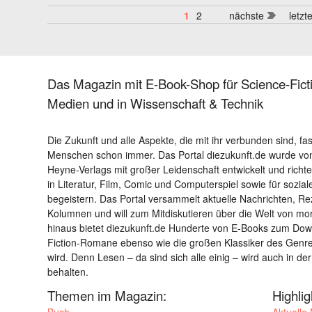
1
2
nächste
letzt
Das Magazin mit E-Book-Shop für Science-Ficti
Medien und in Wissenschaft & Technik
Die Zukunft und alle Aspekte, die mit ihr verbunden sind, fa
Menschen schon immer. Das Portal diezukunft.de wurde von
Heyne-Verlags mit großer Leidenschaft entwickelt und richtet 
in Literatur, Film, Comic und Computerspiel sowie für sozia
begeistern. Das Portal versammelt aktuelle Nachrichten, R
Kolumnen und will zum Mitdiskutieren über die Welt von m
hinaus bietet diezukunft.de Hunderte von E-Books zum Down
Fiction-Romane ebenso wie die großen Klassiker des Genres 
wird. Denn Lesen – da sind sich alle einig – wird auch in der
behalten.
Themen im Magazin:
Highli
Buch
Aktuelle