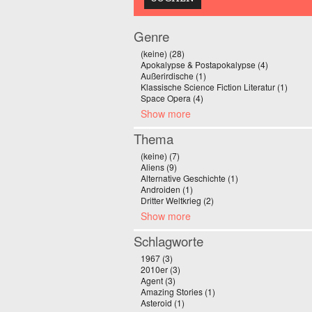
Genre
(keine) (28)
Apply (keine) filter
Apokalypse & Postapokalypse (4)
Apply Apoka
Außerirdische (1)
Apply Außerirdische filter
Klassische Science Fiction Literatur (1)
Apply 
Space Opera (4)
Apply Space Opera filter
Show more
Thema
(keine) (7)
Apply (keine) filter
Aliens (9)
Apply Aliens filter
Alternative Geschichte (1)
Apply Alternative Ge
Androiden (1)
Apply Androiden filter
Dritter Weltkrieg (2)
Apply Dritter Weltkrieg filt
Show more
Schlagworte
1967 (3)
Apply 1967 filter
2010er (3)
Apply 2010er filter
Agent (3)
Apply Agent filter
Amazing Stories (1)
Apply Amazing Stories filt
Asteroid (1)
Apply Asteroid filter