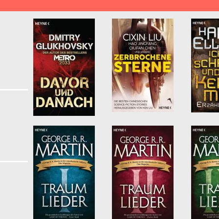
Seiten
lypse & Postapokalypse filter
Klassische Science Fiction Literatur filter
schichte filter
er
er