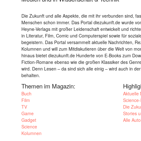
Die Zukunft und alle Aspekte, die mit ihr verbunden sind, fa
Menschen schon immer. Das Portal diezukunft.de wurde von
Heyne-Verlags mit großer Leidenschaft entwickelt und richtet 
in Literatur, Film, Comic und Computerspiel sowie für sozia
begeistern. Das Portal versammelt aktuelle Nachrichten, R
Kolumnen und will zum Mitdiskutieren über die Welt von m
hinaus bietet diezukunft.de Hunderte von E-Books zum Down
Fiction-Romane ebenso wie die großen Klassiker des Genres 
wird. Denn Lesen – da sind sich alle einig – wird auch in der
behalten.
Themen im Magazin:
Highli
Buch
Aktuelle
Film
Science-F
TV
Die Zuku
Game
Stories 
Gadget
Alle Aut
Science
Kolumnen