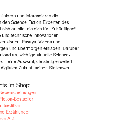
szinieren und interessieren die
 den Science-Fiction-Experten des
sich an alle, die sich für „Zukünftiges“
le und technische Innovationen
ezensionen, Essays, Videos und
orgen und übermorgen einladen. Darüber
load an, wichtige aktuelle Science-
– eine Auswahl, die stetig erweitert
 digitalen Zukunft seinen Stellenwert
ghts im Shop:
 Neuerscheinungen
iction-Bestseller
nftsedition
und Erzählungen
oren A-Z