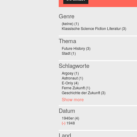
Genre
(keine) (1)
Apply (keine) filter
Klassische Science Fiction Literatur (3)
Apply 
Thema
Future History (3)
Apply Future History filter
Stadt (1)
Apply Stadt filter
Schlagworte
Argosy (1)
Apply Argosy filter
Astronaut (1)
Apply Astronaut filter
E-Only (4)
Apply E-Only filter
Ferne Zukunft (1)
Apply Ferne Zukunft filter
Geschichte der Zukunft (3)
Apply Geschichte de
Show more
Datum
1940er (4)
Apply 1940er filter
(-)
Remove 1948 filter
1948
Land