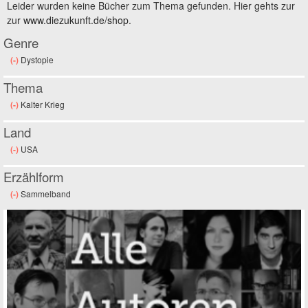
Leider wurden keine Bücher zum Thema gefunden. Hier gehts zur
zur
www.diezukunft.de/shop
.
Genre
(-)
Remove Dystopie filter
Dystopie
Thema
(-)
Remove Kalter Krieg filter
Kalter Krieg
Land
(-)
Remove USA filter
USA
Erzählform
(-)
Remove Sammelband filter
Sammelband