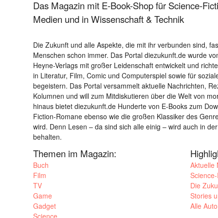
Das Magazin mit E-Book-Shop für Science-Ficti
Medien und in Wissenschaft & Technik
Die Zukunft und alle Aspekte, die mit ihr verbunden sind, fa
Menschen schon immer. Das Portal diezukunft.de wurde von
Heyne-Verlags mit großer Leidenschaft entwickelt und richtet 
in Literatur, Film, Comic und Computerspiel sowie für sozia
begeistern. Das Portal versammelt aktuelle Nachrichten, R
Kolumnen und will zum Mitdiskutieren über die Welt von m
hinaus bietet diezukunft.de Hunderte von E-Books zum Down
Fiction-Romane ebenso wie die großen Klassiker des Genres 
wird. Denn Lesen – da sind sich alle einig – wird auch in der
behalten.
Themen im Magazin:
Highli
Buch
Aktuelle
Film
Science-F
TV
Die Zuku
Game
Stories 
Gadget
Alle Aut
Science