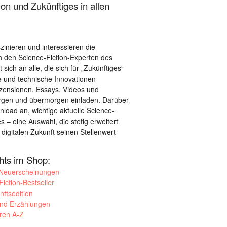
on und Zukünftiges in allen
szinieren und interessieren die
 den Science-Fiction-Experten des
sich an alle, die sich für „Zukünftiges“
le und technische Innovationen
ezensionen, Essays, Videos und
orgen und übermorgen einladen. Darüber
load an, wichtige aktuelle Science-
– eine Auswahl, die stetig erweitert
 digitalen Zukunft seinen Stellenwert
ghts im Shop:
 Neuerscheinungen
iction-Bestseller
nftsedition
und Erzählungen
oren A-Z