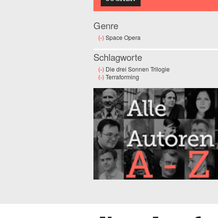
Genre
(-)
Remove Space Opera filter
Space Opera
Schlagworte
(-)
Remove Die drei Sonnen Trilogie filter
Die drei Sonnen Trilogie
(-)
Remove Terraforming filter
Terraforming