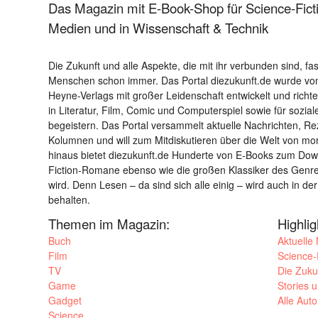
Das Magazin mit E-Book-Shop für Science-Ficti
Medien und in Wissenschaft & Technik
Die Zukunft und alle Aspekte, die mit ihr verbunden sind, fa
Menschen schon immer. Das Portal diezukunft.de wurde von
Heyne-Verlags mit großer Leidenschaft entwickelt und richtet 
in Literatur, Film, Comic und Computerspiel sowie für sozia
begeistern. Das Portal versammelt aktuelle Nachrichten, R
Kolumnen und will zum Mitdiskutieren über die Welt von m
hinaus bietet diezukunft.de Hunderte von E-Books zum Down
Fiction-Romane ebenso wie die großen Klassiker des Genres 
wird. Denn Lesen – da sind sich alle einig – wird auch in der
behalten.
Themen im Magazin:
Highli
Buch
Aktuelle
Film
Science-F
TV
Die Zuku
Game
Stories 
Gadget
Alle Aut
Science