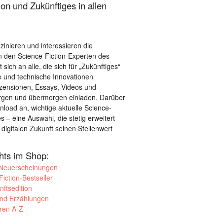
on und Zukünftiges in allen
szinieren und interessieren die
 den Science-Fiction-Experten des
sich an alle, die sich für „Zukünftiges“
le und technische Innovationen
ezensionen, Essays, Videos und
orgen und übermorgen einladen. Darüber
load an, wichtige aktuelle Science-
– eine Auswahl, die stetig erweitert
 digitalen Zukunft seinen Stellenwert
ghts im Shop:
 Neuerscheinungen
iction-Bestseller
nftsedition
und Erzählungen
oren A-Z