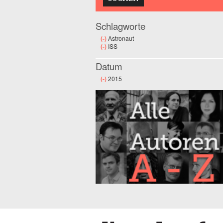
Schlagworte
(-)
Remove Astronaut filter
Astronaut
(-)
Remove ISS filter
ISS
Datum
(-)
Remove 2015 filter
2015