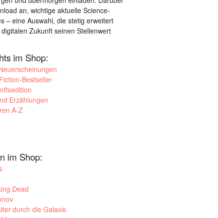
orgen und übermorgen einladen. Darüber
load an, wichtige aktuelle Science-
– eine Auswahl, die stetig erweitert
 digitalen Zukunft seinen Stellenwert
ghts im Shop:
 Neuerscheinungen
iction-Bestseller
nftsedition
und Erzählungen
oren A-Z
n im Shop:
s
k
king Dead
imov
lter durch die Galaxis