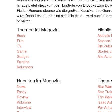
Kolumnen und will zum Mitdiskutieren über die Welt von m
hinaus bietet diezukunft.de Hunderte von E-Books zum Down
Fiction-Romane ebenso wie die großen Klassiker des Genres 
wird. Denn Lesen – da sind sich alle einig – wird auch in der
behalten.
Themen im Magazin:
Highli
Buch
Aktuelle
Film
Science-F
TV
Die Zuku
Game
Stories 
Gadget
Alle Aut
Science
Kolumnen
Rubriken im Magazin:
Theme
News
Star War
Essay
Star Tre
Review
The Wal
Kolumne
Isaac As
Interview
Per Anha