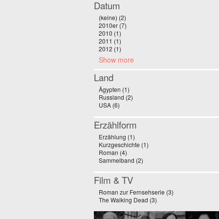
Datum
(keine) (2)
Apply (keine) filter
2010er (7)
Apply 2010er filter
2010 (1)
Apply 2010 filter
2011 (1)
Apply 2011 filter
2012 (1)
Apply 2012 filter
Show more
Land
Ägypten (1)
Apply Ägypten filter
Russland (2)
Apply Russland filter
USA (6)
Apply USA filter
Erzählform
Erzählung (1)
Apply Erzählung filter
Kurzgeschichte (1)
Apply Kurzgeschichte filter
Roman (4)
Apply Roman filter
Sammelband (2)
Apply Sammelband filter
Film & TV
Roman zur Fernsehserie (3)
Apply Roman zur 
The Walking Dead (3)
Apply The Walking Dead