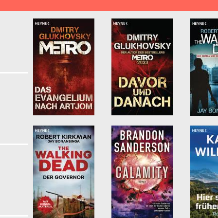
lypse & Postapokalypse filter
Klassische Science Fiction Literatur filter
unft & Cyberpunk filter
er
er
er