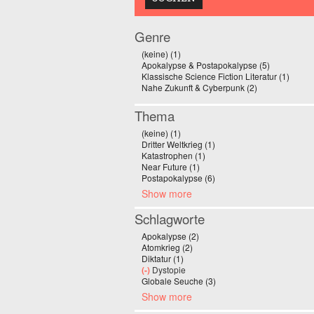
Genre
(keine) (1)
Apply (keine) filter
Apokalypse & Postapokalypse (5)
Apply Apoka
Klassische Science Fiction Literatur (1)
Apply 
Nahe Zukunft & Cyberpunk (2)
Apply Nahe Zuk
Thema
(keine) (1)
Apply (keine) filter
Dritter Weltkrieg (1)
Apply Dritter Weltkrieg filt
Katastrophen (1)
Apply Katastrophen filter
Near Future (1)
Apply Near Future filter
Postapokalypse (6)
Apply Postapokalypse filt
Show more
Schlagworte
Apokalypse (2)
Apply Apokalypse filter
Atomkrieg (2)
Apply Atomkrieg filter
Diktatur (1)
Apply Diktatur filter
(-)
Remove Dystopie filter
Dystopie
Globale Seuche (3)
Apply Globale Seuche filt
Show more