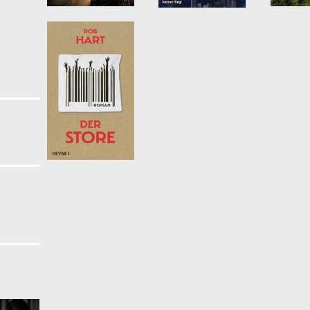
Fernsehserie filter
 filter