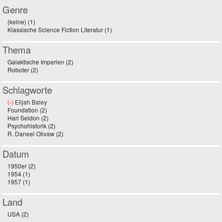
Genre
(keine) (1)
Apply (keine) filter
Klassische Science Fiction Literatur (1)
Apply Klassische Science Fiction
Literatur filter
Thema
Galaktische Imperien (2)
Apply Galaktische Imperien filter
Roboter (2)
Apply Roboter filter
Schlagworte
(-)
Remove Elijah Baley filter
Elijah Baley
Foundation (2)
Apply Foundation filter
Hari Seldon (2)
Apply Hari Seldon filter
Psychohistorik (2)
Apply Psychohistorik filter
R. Daneel Olivaw (2)
Apply R. Daneel Olivaw filter
Datum
1950er (2)
Apply 1950er filter
1954 (1)
Apply 1954 filter
1957 (1)
Apply 1957 filter
Land
USA (2)
Apply USA filter