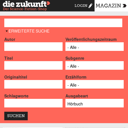
MAGAZIN
LOGIN
AUSBLENDEN
ERWEITERTE SUCHE
Autor
Veröffentlichungszeitraum
Titel
Subgenre
Originaltitel
Erzählform
Schlagworte
Ausgabeart