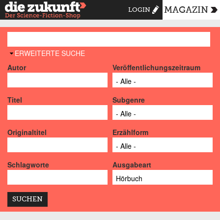
MAGAZIN
LOGIN
AUSBLENDEN
ERWEITERTE SUCHE
Autor
Veröffentlichungszeitraum
Titel
Subgenre
Originaltitel
Erzählform
Schlagworte
Ausgabeart