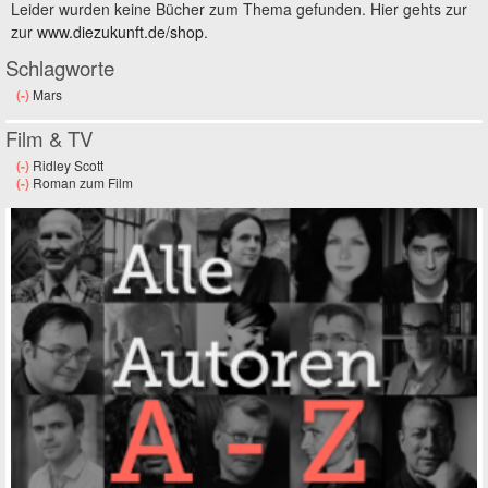
Leider wurden keine Bücher zum Thema gefunden. Hier gehts zur
zur
www.diezukunft.de/shop
.
Schlagworte
(-)
Remove Mars filter
Mars
Film & TV
(-)
Remove Ridley Scott filter
Ridley Scott
(-)
Remove Roman zum Film filter
Roman zum Film