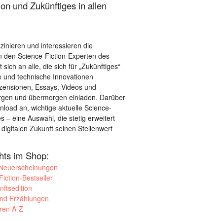
on und Zukünftiges in allen
szinieren und interessieren die
 den Science-Fiction-Experten des
sich an alle, die sich für „Zukünftiges“
le und technische Innovationen
ezensionen, Essays, Videos und
orgen und übermorgen einladen. Darüber
load an, wichtige aktuelle Science-
– eine Auswahl, die stetig erweitert
 digitalen Zukunft seinen Stellenwert
ghts im Shop:
 Neuerscheinungen
iction-Bestseller
nftsedition
und Erzählungen
oren A-Z