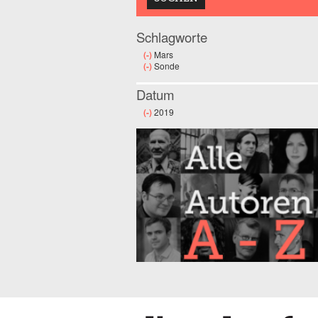
Schlagworte
(-)
Remove Mars filter
Mars
(-)
Remove Sonde filter
Sonde
Datum
(-)
Remove 2019 filter
2019