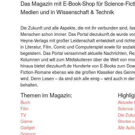
Das Magazin mit E-Book-Shop für Science-Ficti
Medien und in Wissenschaft & Technik
Die Zukunft und alle Aspekte, die mit ihr verbunden sind, fa
Menschen schon immer. Das Portal diezukunft.de wurde von
Heyne-Verlags mit großer Leidenschaft entwickelt und richtet 
in Literatur, Film, Comic und Computerspiel sowie für sozia
begeistern. Das Portal versammelt aktuelle Nachrichten, R
Kolumnen und will zum Mitdiskutieren über die Welt von m
hinaus bietet diezukunft.de Hunderte von E-Books zum Down
Fiction-Romane ebenso wie die großen Klassiker des Genres 
wird. Denn Lesen – da sind sich alle einig – wird auch in der
behalten.
Themen im Magazin:
Highli
Buch
Aktuelle
Film
Science-F
TV
Die Zuku
Game
Stories 
Gadget
Alle Aut
Science