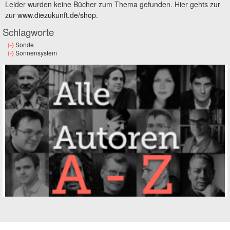
Leider wurden keine Bücher zum Thema gefunden. Hier gehts zur
zur
www.diezukunft.de/shop
.
Schlagworte
(-)
Remove Sonde filter
Sonde
(-)
Remove Sonnensystem filter
Sonnensystem