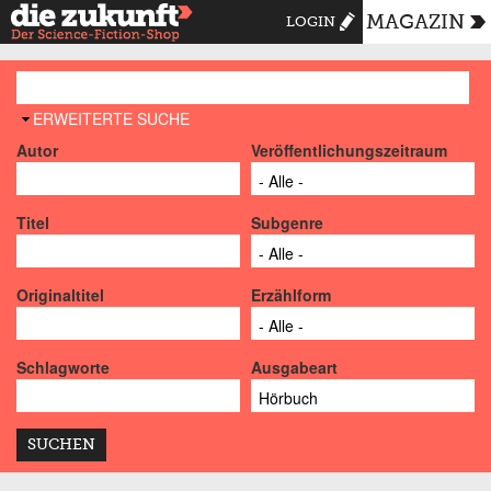
MAGAZIN
LOGIN
AUSBLENDEN
ERWEITERTE SUCHE
Autor
Veröffentlichungszeitraum
Titel
Subgenre
Originaltitel
Erzählform
Schlagworte
Ausgabeart