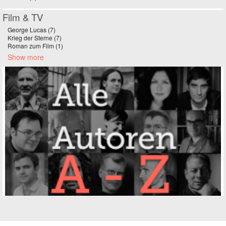
Film & TV
George Lucas (7)
Apply George Lucas filter
Krieg der Sterne (7)
Apply Krieg der Sterne filter
Roman zum Film (1)
Apply Roman zum Film filter
Show more