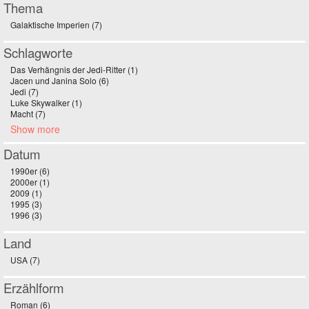
Thema
Galaktische Imperien (7)
Apply Galaktische Imperien filter
Schlagworte
Das Verhängnis der Jedi-Ritter (1)
Apply Das Verhängnis der Jedi-Ritter filter
Jacen und Janina Solo (6)
Apply Jacen und Janina Solo filter
Jedi (7)
Apply Jedi filter
Luke Skywalker (1)
Apply Luke Skywalker filter
Macht (7)
Apply Macht filter
Show more
Datum
1990er (6)
Apply 1990er filter
2000er (1)
Apply 2000er filter
2009 (1)
Apply 2009 filter
1995 (3)
Apply 1995 filter
1996 (3)
Apply 1996 filter
Land
USA (7)
Apply USA filter
Erzählform
Roman (6)
Apply Roman filter