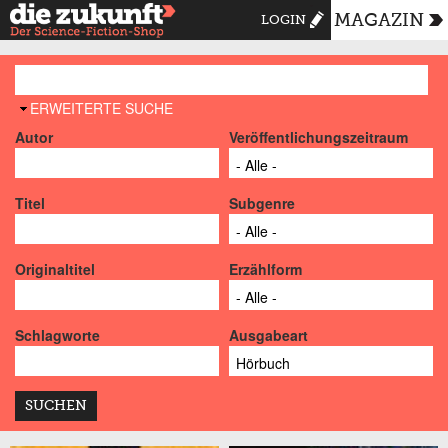
MAGAZIN
LOGIN
AUSBLENDEN
ERWEITERTE SUCHE
Autor
Veröffentlichungszeitraum
Titel
Subgenre
Originaltitel
Erzählform
Schlagworte
Ausgabeart