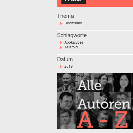
Thema
(-)
Remove Doomsday filter
Doomsday
Schlagworte
(-)
Remove Apokalypse filter
Apokalypse
(-)
Remove Asteroid filter
Asteroid
Datum
(-)
Remove 2019 filter
2019