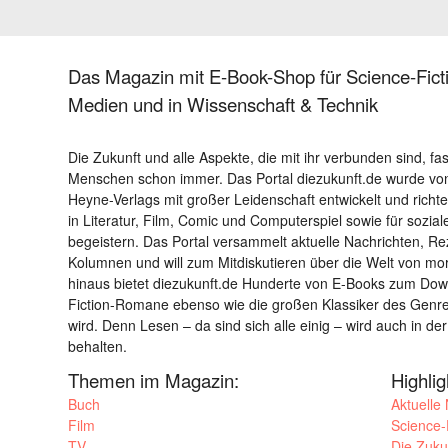
Das Magazin mit E-Book-Shop für Science-Ficti
Medien und in Wissenschaft & Technik
Die Zukunft und alle Aspekte, die mit ihr verbunden sind, fa
Menschen schon immer. Das Portal diezukunft.de wurde von
Heyne-Verlags mit großer Leidenschaft entwickelt und richtet 
in Literatur, Film, Comic und Computerspiel sowie für sozia
begeistern. Das Portal versammelt aktuelle Nachrichten, R
Kolumnen und will zum Mitdiskutieren über die Welt von m
hinaus bietet diezukunft.de Hunderte von E-Books zum Down
Fiction-Romane ebenso wie die großen Klassiker des Genres 
wird. Denn Lesen – da sind sich alle einig – wird auch in der
behalten.
Themen im Magazin:
Highli
Buch
Aktuelle
Film
Science-F
TV
Die Zuku