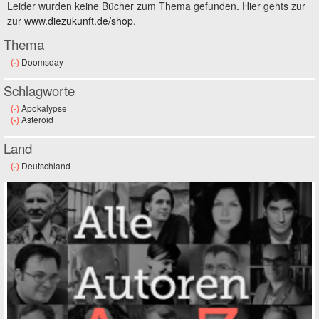
Leider wurden keine Bücher zum Thema gefunden. Hier gehts zur
zur
www.diezukunft.de/shop
.
Thema
(-)
Remove Doomsday filter
Doomsday
Schlagworte
(-)
Remove Apokalypse filter
Apokalypse
(-)
Remove Asteroid filter
Asteroid
Land
(-)
Remove Deutschland filter
Deutschland