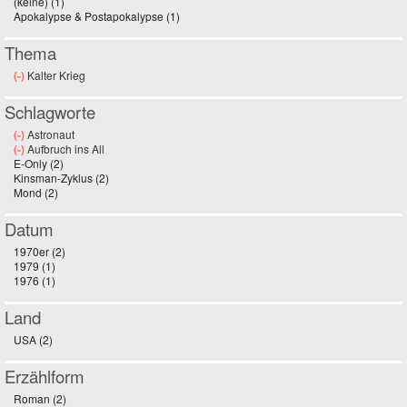
(keine) (1)
Apply (keine) filter
Apokalypse & Postapokalypse (1)
Apply Apokalypse & Postapokalypse filter
Thema
(-)
Remove Kalter Krieg filter
Kalter Krieg
Schlagworte
(-)
Remove Astronaut filter
Astronaut
(-)
Remove Aufbruch ins All filter
Aufbruch ins All
E-Only (2)
Apply E-Only filter
Kinsman-Zyklus (2)
Apply Kinsman-Zyklus filter
Mond (2)
Apply Mond filter
Datum
1970er (2)
Apply 1970er filter
1979 (1)
Apply 1979 filter
1976 (1)
Apply 1976 filter
Land
USA (2)
Apply USA filter
Erzählform
Roman (2)
Apply Roman filter