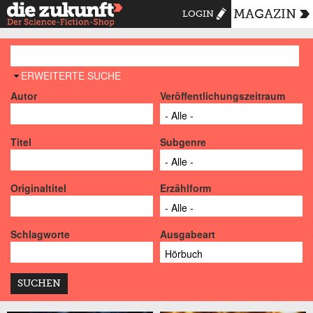
MAGAZIN
LOGIN
AUSBLENDEN
ERWEITERTE SUCHE
Autor
Veröffentlichungszeitraum
Titel
Subgenre
Originaltitel
Erzählform
Schlagworte
Ausgabeart