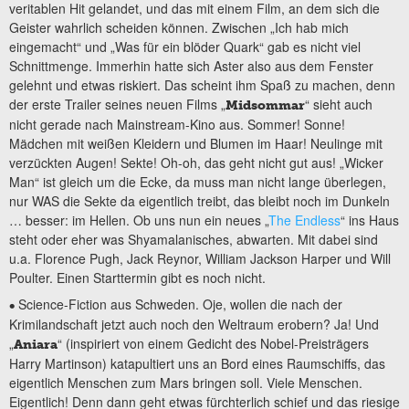
veritablen Hit gelandet, und das mit einem Film, an dem sich die
Geister wahrlich scheiden können. Zwischen „Ich hab mich
eingemacht“ und „Was für ein blöder Quark“ gab es nicht viel
Schnittmenge. Immerhin hatte sich Aster also aus dem Fenster
gelehnt und etwas riskiert. Das scheint ihm Spaß zu machen, denn
der erste Trailer seines neuen Films „
“ sieht auch
Midsommar
nicht gerade nach Mainstream-Kino aus. Sommer! Sonne!
Mädchen mit weißen Kleidern und Blumen im Haar! Neulinge mit
verzückten Augen! Sekte! Oh-oh, das geht nicht gut aus! „Wicker
Man“ ist gleich um die Ecke, da muss man nicht lange überlegen,
nur WAS die Sekte da eigentlich treibt, das bleibt noch im Dunkeln
… besser: im Hellen. Ob uns nun ein neues „
The Endless
“ ins Haus
steht oder eher was Shyamalanisches, abwarten. Mit dabei sind
u.a. Florence Pugh, Jack Reynor, William Jackson Harper und Will
Poulter. Einen Starttermin gibt es noch nicht.
Science-Fiction aus Schweden. Oje, wollen die nach der
•
Krimilandschaft jetzt auch noch den Weltraum erobern? Ja! Und
„
“ (inspiriert von einem Gedicht des Nobel-Preisträgers
Aniara
Harry Martinson) katapultiert uns an Bord eines Raumschiffs, das
eigentlich Menschen zum Mars bringen soll. Viele Menschen.
Eigentlich! Denn dann geht etwas fürchterlich schief und das riesige