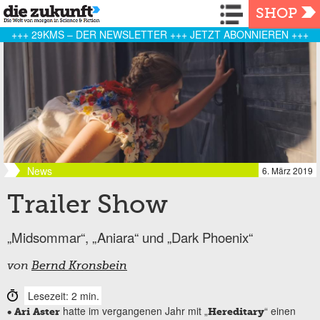
Navigation
SHOP
+++ 29KMS – DER NEWSLETTER +++ JETZT ABONNIEREN +++
News
6. März 2019
Trailer Show
„Midsommar“, „Aniara“ und „Dark Phoenix“
von
Bernd Kronsbein
Lesezeit: 2 min.
hatte im vergangenen Jahr mit „
“ einen
• Ari Aster
Hereditary