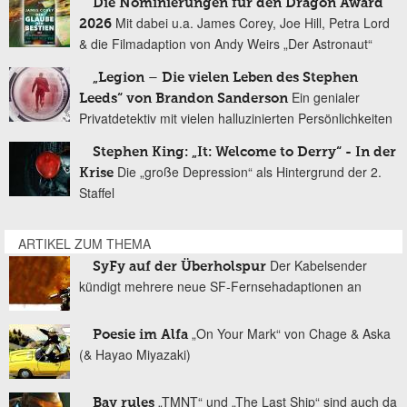
Die Nominierungen für den Dragon Award
Mit dabei u.a. James Corey, Joe Hill, Petra Lord
2026
& die Filmadaption von Andy Weirs „Der Astronaut“
„Legion – Die vielen Leben des Stephen
Ein genialer
Leeds“ von Brandon Sanderson
Privatdetektiv mit vielen halluzinierten Persönlichkeiten
Stephen King: „It: Welcome to Derry“ - In der
Die „große Depression“ als Hintergrund der 2.
Krise
Staffel
ARTIKEL ZUM THEMA
Der Kabelsender
SyFy auf der Überholspur
kündigt mehrere neue SF-Fernsehadaptionen an
„On Your Mark“ von Chage & Aska
Poesie im Alfa
(& Hayao Miyazaki)
„TMNT“ und „The Last Ship“ sind auch da
Bay rules