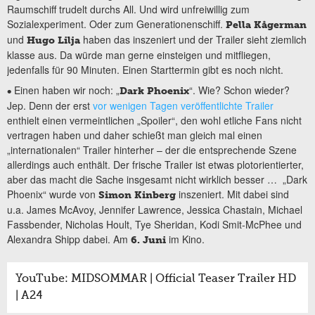
Raumschiff trudelt durchs All. Und wird unfreiwillig zum
Sozialexperiment. Oder zum Generationenschiff.
Pella Kågerman
und
haben das inszeniert und der Trailer sieht ziemlich
Hugo Lilja
klasse aus. Da würde man gerne einsteigen und mitfliegen,
jedenfalls für 90 Minuten. Einen Starttermin gibt es noch nicht.
Einen haben wir noch: „
“. Wie? Schon wieder?
•
Dark Phoenix
Jep. Denn der erst
vor wenigen Tagen veröffentlichte Trailer
enthielt einen vermeintlichen „Spoiler“, den wohl etliche Fans nicht
vertragen haben und daher schießt man gleich mal einen
„internationalen“ Trailer hinterher – der die entsprechende Szene
allerdings auch enthält. Der frische Trailer ist etwas plotorientierter,
aber das macht die Sache insgesamt nicht wirklich besser … „Dark
Phoenix“ wurde von
inszeniert. Mit dabei sind
Simon Kinberg
u.a. James McAvoy, Jennifer Lawrence, Jessica Chastain, Michael
Fassbender, Nicholas Hoult, Tye Sheridan, Kodi Smit-McPhee und
Alexandra Shipp dabei. Am
im Kino.
6. Juni
YouTube: MIDSOMMAR | Official Teaser Trailer HD
| A24