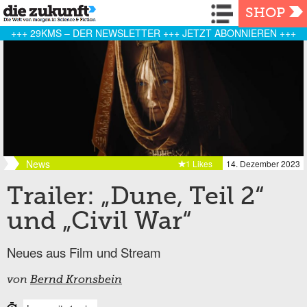
Navigation
SHOP
+++ 29KMS – DER NEWSLETTER +++ JETZT ABONNIEREN +++
News
1 Likes
14. Dezember 2023
Trailer: „Dune, Teil 2“
und „Civil War“
Neues aus Film und Stream
von
Bernd Kronsbein