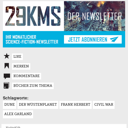
LIKE
MERKEN
KOMMENTARE
BÜCHER ZUM THEMA
Schlagworte:
DUNE
DER WÜSTENPLANET
FRANK HERBERT
CIVIL WAR
ALEX GARLAND