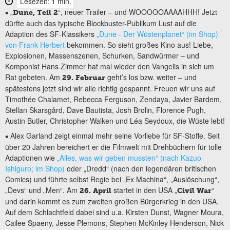
Lesezeit: 1 min.
„
“, neuer Trailer – und WOOOOOAAAAHHH! Jetzt
•
Dune, Teil 2
dürfte auch das typische Blockbuster-Publikum Lust auf die
Adaption des SF-Klassikers
„Dune - Der Wüstenplanet“ (im Shop)
von Frank Herbert
bekommen. So sieht großes Kino aus! Liebe,
Explosionen, Massenszenen, Schurken, Sandwürmer – und
Komponist Hans Zimmer hat mal wieder den Vangelis in sich um
Rat gebeten. Am
geht’s los bzw. weiter – und
29. Februar
spätestens jetzt sind wir alle richtig gespannt. Freuen wir uns auf
Timothée Chalamet, Rebecca Ferguson, Zendaya, Javier Bardem,
Stellan Skarsgård, Dave Bautista, Josh Brolin, Florence Pugh,
Austin Butler, Christopher Walken und Léa Seydoux, die Wüste lebt!
Alex Garland zeigt einmal mehr seine Vorliebe für SF-Stoffe. Seit
•
über 20 Jahren bereichert er die Filmwelt mit Drehbüchern für tolle
Adaptionen wie
„Alles, was wir geben mussten“ (nach Kazuo
Ishiguro; im Shop)
oder „Dredd“ (nach den legendären britischen
Comics) und führte selbst Regie bei „Ex Machina“, „Auslöschung“,
„Devs“ und „Men“. Am
startet in den USA „
“
26. April
Civil War
und darin kommt es zum zweiten großen Bürgerkrieg in den USA.
Auf dem Schlachtfeld dabei sind u.a. Kirsten Dunst, Wagner Moura,
Cailee Spaeny, Jesse Plemons, Stephen McKinley Henderson, Nick