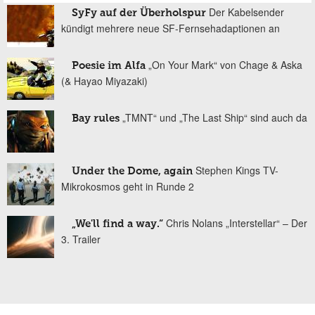
Der Kabelsender
SyFy auf der Überholspur
kündigt mehrere neue SF-Fernsehadaptionen an
„On Your Mark“ von Chage & Aska
Poesie im Alfa
(& Hayao Miyazaki)
„TMNT“ und „The Last Ship“ sind auch da
Bay rules
Stephen Kings TV-
Under the Dome, again
Mikrokosmos geht in Runde 2
Chris Nolans „Interstellar“ – Der
„We'll find a way.“
3. Trailer