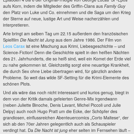
aufs Korn, indem die Mitglieder des Griffin-Clans aus
Family Guy
den Platz von Luke und Co. einnehmen und die Saga um den Krieg
der Sterne auf neue, lustige Art und Weise nacherzählen und
interpretieren.
Arte bringt am selben Tag um 22.15 außerdem den französischen
Spielfilm
Die Nacht ist Jung
aus dem Jahre 1986. Der Film von
Leos Carax
ist eine Mischung aus Krimi, Liebesgeschichte – und
Science-Fiction! Denn die Geschichte spielt in den heißen Nächten
des 21. Jahrhunderts, die so heiß sind, weil ein Komet der Erde viel
zu nahe gekommen ist. Gleichzeitig sorgt eine neuartige Krankheit,
die durch Sex ohne Liebe übertragen wird, für gänzlich andere
Probleme. So weit das wilde SF-Setting für die Krimi-Elemente des
schönen Plots.
Und als wäre das noch nicht interessant und kurios genug, biegt in
dem von der Kritik damals gefeierten Genre-Mix irgendwann
(neben Juliette Binoche, Denis Lavant, Michel Piccoli und Julie
Delpy) auch noch Hugo Pratt um die Ecke, der Schöpfer des
grandiosen, einflussreichen Abenteuercomics „Corto Maltese“, der
sich ab den 70er Jahren gelegentlich auch als Schauspieler
verdingt hat. Da
Die Nacht ist jung
eher selten im Fernsehen läuft –