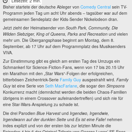
Lesezeit: 2 min.
Bisher startete der deutsche Ableger von
Comedy Central
sein TV-
Programm jeden Tag um acht Uhr abends – tagsüber war auf dem
gemeinsamen Sendeplatz der Kids-Sender Nickelodeon dran.
Jetzt zieht der Heimatsender von
South Park, Community, Die
Wilden Siebziger, King of Queens, Parks and Recreation
und vielen
mehr um. Die Übergangsphase beginnt am Montag, dem 8.
September, ab 17 Uhr auf dem Programmplatz des Musiksenders
VIVA.
Zur Einstimmung gibt es gleich am ersten Tag des Umzugs ein
Schmankerl für Science-Fiction-Fans, wenn von 17 bis 20.15 Uhr
ein Marathon mit den „Star Wars“-Folgen der erfolgreichen,
bitterbösen Zeichentrick-Serie
Family Guy
ausgestrahlt wird.
Family
Guy
ist eine Serie von
Seth MacFarlane
, die sogar den
Simpsons
Konkurrenz macht (demnächst werden die beiden Chaos-Familien
übrigens in einem Crossover aufeinandertreffen) und sich nie für
eine Star-Wars-Anspielung zu schade ist.
Die drei Parodien
Blue Harvest
und
Irgendwo, Irgendwie,
Irgendwann auf der dunklen Seite
und
Es ist eine Falle!
nehmen
indes explizit und von der ersten bis zur letzten Minute die
Episoden 4 bis 6 der Original-Trilogie von George Lucas’ SF-Epos