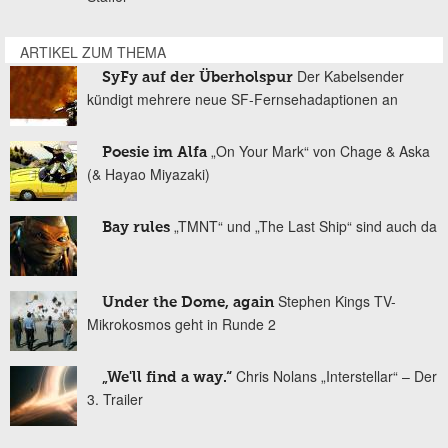
ARTIKEL ZUM THEMA
Der Kabelsender
SyFy auf der Überholspur
kündigt mehrere neue SF-Fernsehadaptionen an
„On Your Mark“ von Chage & Aska
Poesie im Alfa
(& Hayao Miyazaki)
„TMNT“ und „The Last Ship“ sind auch da
Bay rules
Stephen Kings TV-
Under the Dome, again
Mikrokosmos geht in Runde 2
Chris Nolans „Interstellar“ – Der
„We'll find a way.“
3. Trailer