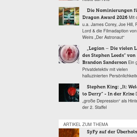
Die Nominierungen f
Mit 
Dragon Award 2026
u.a. James Corey, Joe Hill, 
Lord & die Filmadaption vo
Weirs „Der Astronaut“
„Legion – Die vielen 
des Stephen Leeds“ von
Ein 
Brandon Sanderson
Privatdetektiv mit vielen
halluzinierten Persönlichkei
Stephen King: „It: We
to Derry“ - In der Krise
„große Depression“ als Hint
der 2. Staffel
ARTIKEL ZUM THEMA
SyFy auf der Überhol