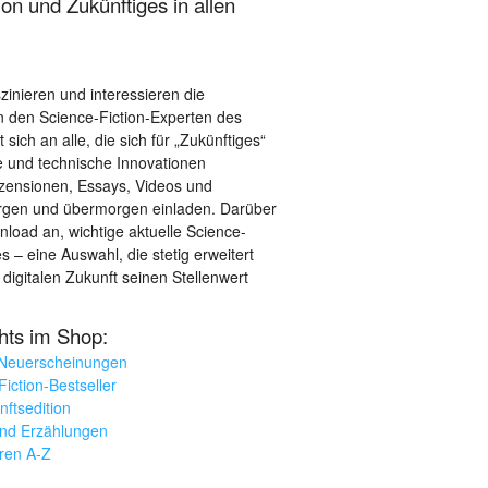
on und Zukünftiges in allen
szinieren und interessieren die
 den Science-Fiction-Experten des
sich an alle, die sich für „Zukünftiges“
le und technische Innovationen
ezensionen, Essays, Videos und
orgen und übermorgen einladen. Darüber
load an, wichtige aktuelle Science-
– eine Auswahl, die stetig erweitert
 digitalen Zukunft seinen Stellenwert
ghts im Shop:
 Neuerscheinungen
iction-Bestseller
nftsedition
und Erzählungen
oren A-Z