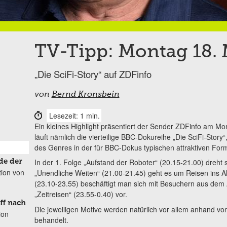
TV-Tipp: Montag 18. 
„Die SciFi-Story“ auf ZDFinfo
von
Bernd Kronsbein
Lesezeit: 1 min.
Ein kleines Highlight präsentiert der Sender ZDFinfo am Mo
läuft nämlich die vierteilige BBC-Dokureihe „Die SciFi-Story
des Genres in der für BBC-Dokus typischen attraktiven Form
In der 1. Folge „Aufstand der Roboter“ (20.15-21.00) dreht s
de der
tion von
„Unendliche Weiten“ (21.00-21.45) geht es um Reisen ins All, 
(23.10-23.55) beschäftigt man sich mit Besuchern aus dem Al
„Zeitreisen“ (23.55-0.40) vor.
ff nach
Die jeweiligen Motive werden natürlich vor allem anhand v
ion
behandelt.