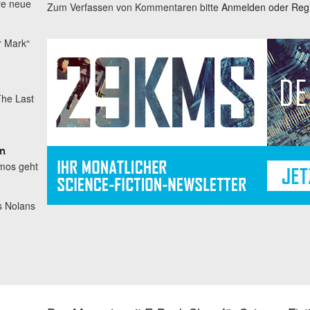
re neue
Zum Verfassen von Kommentaren bitte
Anmelden oder Regis
r Mark“
o
he Last
n
mos geht
s Nolans