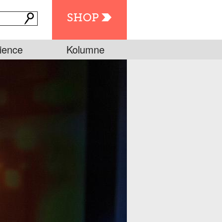
SHOP
ience
Kolumne