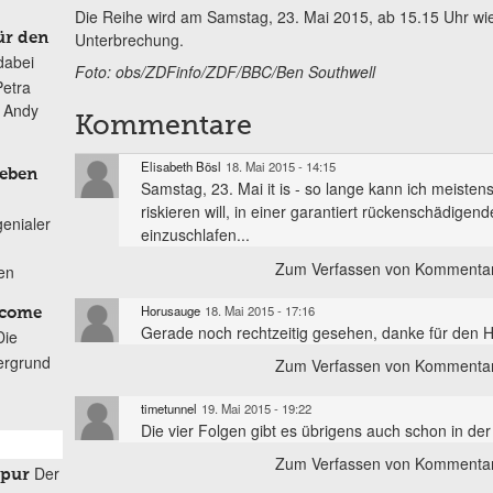
Die Reihe wird am Samstag, 23. Mai 2015, ab 15.15 Uhr wi
Unterbrechung.
ür den
dabei
Foto: obs/ZDFinfo/ZDF/BBC/Ben Southwell
Petra
n Andy
Kommentare
Elisabeth Bösl
18. Mai 2015 - 14:15
Leben
Samstag, 23. Mai it is - so lange kann ich meistens
riskieren will, in einer garantiert rückenschädige
genialer
einzuschlafen...
Zum Verfassen von Kommentar
ten
Horusauge
18. Mai 2015 - 17:16
lcome
Gerade noch rechtzeitig gesehen, danke für den H
Die
ergrund
Zum Verfassen von Kommentar
timetunnel
19. Mai 2015 - 19:22
Die vier Folgen gibt es übrigens auch schon in de
Zum Verfassen von Kommentar
Der
spur