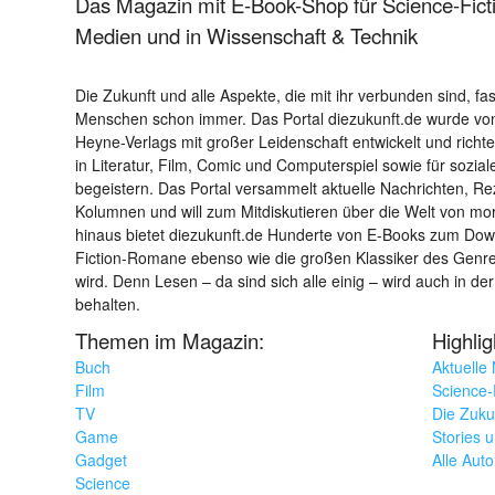
Das Magazin mit E-Book-Shop für Science-Ficti
Medien und in Wissenschaft & Technik
Die Zukunft und alle Aspekte, die mit ihr verbunden sind, fa
Menschen schon immer. Das Portal diezukunft.de wurde von
Heyne-Verlags mit großer Leidenschaft entwickelt und richtet 
in Literatur, Film, Comic und Computerspiel sowie für sozia
begeistern. Das Portal versammelt aktuelle Nachrichten, R
Kolumnen und will zum Mitdiskutieren über die Welt von m
hinaus bietet diezukunft.de Hunderte von E-Books zum Down
Fiction-Romane ebenso wie die großen Klassiker des Genres 
wird. Denn Lesen – da sind sich alle einig – wird auch in der
behalten.
Themen im Magazin:
Highli
Buch
Aktuelle
Film
Science-F
TV
Die Zuku
Game
Stories 
Gadget
Alle Aut
Science