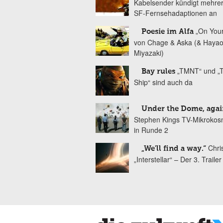
Kabelsender kündigt mehre
SF-Fernsehadaptionen an
„On You
Poesie im Alfa
von Chage & Aska (& Haya
Miyazaki)
„TMNT“ und „T
Bay rules
Ship“ sind auch da
Under the Dome, agai
Stephen Kings TV-Mikrokos
in Runde 2
Chri
„We'll find a way.“
„Interstellar“ – Der 3. Trailer