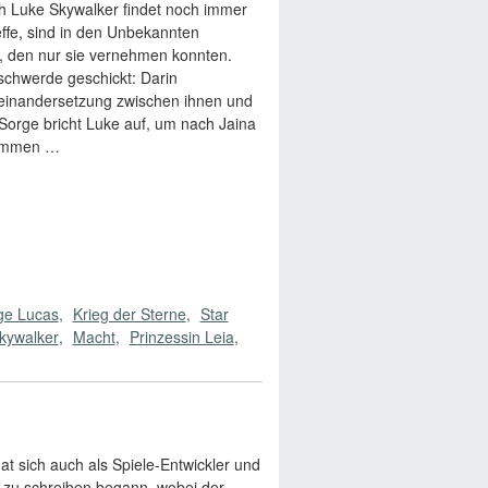
och Luke Skywalker findet noch immer
ffe, sind in den Unbekannten
f, den nur sie vernehmen konnten.
eschwerde geschickt: Darin
useinandersetzung zwischen ihnen und
Sorge bricht Luke auf, um nach Jaina
dämmen …
ge Lucas
Krieg der Sterne
Star
kywalker
Macht
Prinzessin Leia
 sich auch als Spiele-Entwickler und
zu schreiben begann, wobei der