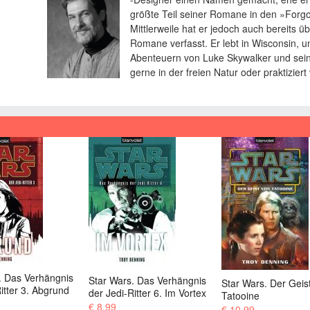
größte Teil seiner Romane in den »Forgo
Mittlerweile hat er jedoch auch bereits ü
Romane verfasst. Er lebt in Wisconsin, 
Abenteuern von Luke Skywalker und sein
gerne in der freien Natur oder praktizie
Star Wars. Wächter
. Das Verhängnis
Star Wars. Der Geist von
3. Sturmfront
itter 6. Im Vortex
Tatooine
€ 8,99
€ 10,99