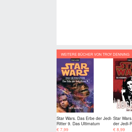
WEITERE BÜCHER VON TROY DENNING
Star Wars. Das Erbe der Jedi-
Star Wars. Das Verhängnis
Star Wars
Ritter 9. Das Ultimatum
der Jedi-Ritter 3. Abgrund
der Jedi-R
€ 7,99
€ 8,99
€ 8,99