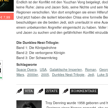
Endlich ist der Konflikt mit den Yuuzhan Vong beigelegt, d
keine Ruhe: Jaina und Jacen Solo, seine Nichte und sein Ne
Regionen verschollen. Von dort empfingen sie einen Hilferu
€ 7,99
Und jetzt haben die isoliert lebenden Chiss eine formelle B
beschuldigen sie die beiden Jedi, sich unerlaubt in eine A
einem unbekannten Angreifer eingemischt zu haben. Voller 
und Jacen zu suchen und den gefährlichen Konflikt einzu
Die Dunkles-Nest-Trilogie:
Band 1: Die Königsdrohne
Band 2: Die verborgene Königin
Band 3: Der Schwarmkrieg
Schlagworte
Space Opera
USA
Galaktische Imperien
Roman
Geor
Wars
2000er
2005
Dunkles Nest-Trilogie
Jedi
Luke S
Zusatzmaterial
VITA
ZITATE
KOMMENTARE
(AKTIVER
REITER)
Troy Denning wurde 1958 geboren und hat
-Designer einen Namen gemacht, ehe er 