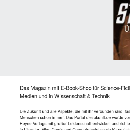
Das Magazin mit E-Book-Shop für Science-Ficti
Medien und in Wissenschaft & Technik
Die Zukunft und alle Aspekte, die mit ihr verbunden sind, fa
Menschen schon immer. Das Portal diezukunft.de wurde von
Heyne-Verlags mit großer Leidenschaft entwickelt und richtet 
in Literatur, Film, Comic und Computerspiel sowie für sozia