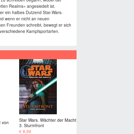
tten Realms« angesiedelt ist.
ber ein halbes Dutzend Star-Wars-
und wenn er nicht an neuen
en Freunden schreibt, bewegt er sich
rt verschiedene Kampfsportarten.
 der Macht
Star Wars. Wächter der Macht
Star Wars. Wächter der Macht
6. Inferno
9. Sieg
€ 8,99
€ 8,99