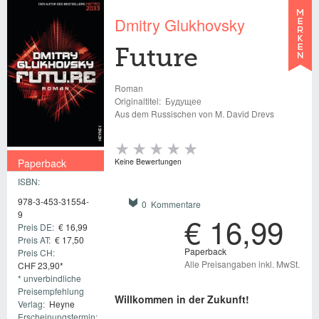
Dmitry Glukhovsky
Future
Roman
Originaltitel:
Будущее
Aus dem Russischen von M. David Drevs
Paperback
Keine Bewertungen
ISBN:
€ 16,99
978-3-453-31554-
0 Kommentare
9
€ 16,99
Preis DE:
€ 16,99
Preis AT:
€ 17,50
Paperback
Preis CH:
Alle Preisangaben inkl. MwSt.
CHF 23,90*
* unverbindliche
Preisempfehlung
Willkommen in der Zukunft!
Verlag:
Heyne
Erscheinungstermin: