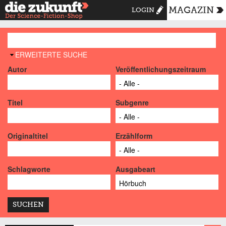
MAGAZIN
LOGIN
AUSBLENDEN
ERWEITERTE SUCHE
Autor
Veröffentlichungszeitraum
Titel
Subgenre
Originaltitel
Erzählform
Schlagworte
Ausgabeart