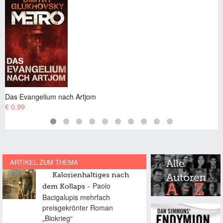
angelium nach Artjom
Davor und
€ 1,49
ARTIKEL ZUM THEMA
Kalorienhaltiges nach
Paolo
dem Kollaps
Bacigalupis mehrfach
preisgekrönter Roman
„Biokrieg“