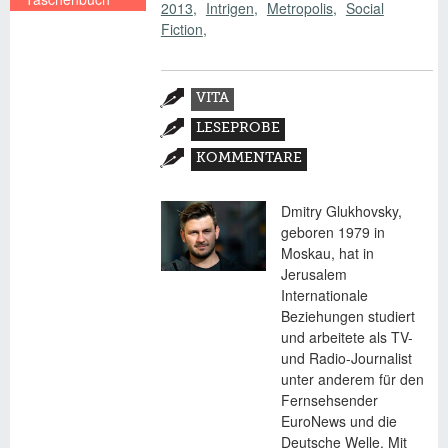
2013
Intrigen
Metropolis
Social
€ 14,00
Fiction
Zusatzmaterial
VITA
(AKTIVER
LESEPROBE
REITER)
KOMMENTARE
Dmitry Glukhovsky,
geboren 1979 in
Moskau, hat in
Jerusalem
Internationale
Beziehungen studiert
und arbeitete als TV-
und Radio-Journalist
unter anderem für den
Fernsehsender
EuroNews und die
Deutsche Welle. Mit