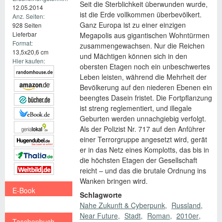
Seit die Sterblichkeit überwunden wurde,
12.05.2014
ist die Erde vollkommen überbevölkert.
Anz. Seiten:
Ganz Europa ist zu einer einzigen
928 Seiten
Lieferbar
Megapolis aus gigantischen Wohntürmen
Format:
zusammengewachsen. Nur die Reichen
13,5x20,6 cm
und Mächtigen können sich in den
Hier kaufen:
obersten Etagen noch ein unbeschwertes
Leben leisten, während die Mehrheit der
Bevölkerung auf den niederen Ebenen ein
beengtes Dasein fristet. Die Fortpflanzung
ist streng reglementiert, und illegale
Geburten werden unnachgiebig verfolgt.
Als der Polizist Nr. 717 auf den Anführer
einer Terrorgruppe angesetzt wird, gerät
er in das Netz eines Komplotts, das bis in
die höchsten Etagen der Gesellschaft
reicht – und das die brutale Ordnung ins
Wanken bringen wird.
E-Book
Schlagworte
€ 9,99
Nahe Zukunft & Cyberpunk
Russland
Near Future
Stadt
Roman
2010er
Taschenbuch