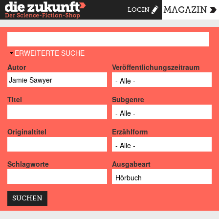
MAGAZIN
LOGIN
AUSBLENDEN
ERWEITERTE SUCHE
Autor
Veröffentlichungszeitraum
Titel
Subgenre
Originaltitel
Erzählform
Schlagworte
Ausgabeart