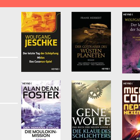
lypse & Postapokalypse filter
Klassische Science Fiction Literatur filter
schichte filter
erien filter
ion-Universum filter