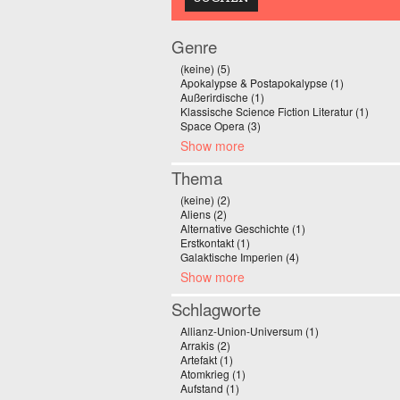
Genre
(keine) (5)
Apply (keine) filter
Apokalypse & Postapokalypse (1)
Apply Apoka
Außerirdische (1)
Apply Außerirdische filter
Klassische Science Fiction Literatur (1)
Apply 
Space Opera (3)
Apply Space Opera filter
Show more
Thema
(keine) (2)
Apply (keine) filter
Aliens (2)
Apply Aliens filter
Alternative Geschichte (1)
Apply Alternative Ge
Erstkontakt (1)
Apply Erstkontakt filter
Galaktische Imperien (4)
Apply Galaktische Imp
Show more
Schlagworte
Allianz-Union-Universum (1)
Apply Allianz-Un
Arrakis (2)
Apply Arrakis filter
Artefakt (1)
Apply Artefakt filter
Atomkrieg (1)
Apply Atomkrieg filter
Aufstand (1)
Apply Aufstand filter