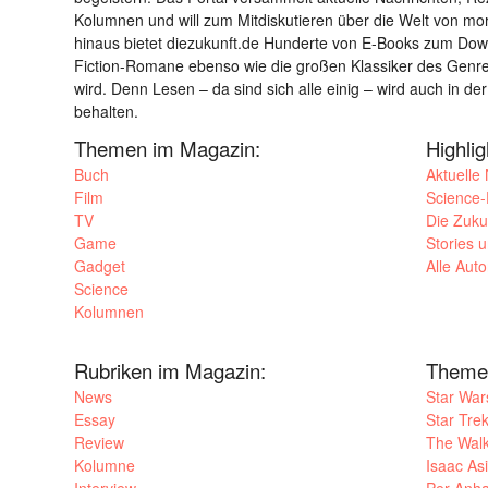
Kolumnen und will zum Mitdiskutieren über die Welt von m
hinaus bietet diezukunft.de Hunderte von E-Books zum Down
Fiction-Romane ebenso wie die großen Klassiker des Genres 
wird. Denn Lesen – da sind sich alle einig – wird auch in der
behalten.
Themen im Magazin:
Highli
Buch
Aktuelle
Film
Science-F
TV
Die Zuku
Game
Stories 
Gadget
Alle Aut
Science
Kolumnen
Rubriken im Magazin:
Theme
News
Star War
Essay
Star Tre
Review
The Wal
Kolumne
Isaac As