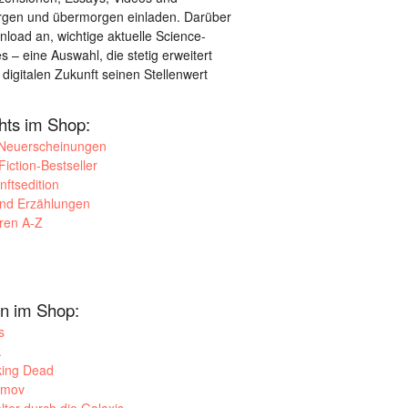
orgen und übermorgen einladen. Darüber
load an, wichtige aktuelle Science-
– eine Auswahl, die stetig erweitert
 digitalen Zukunft seinen Stellenwert
ghts im Shop:
 Neuerscheinungen
iction-Bestseller
nftsedition
und Erzählungen
oren A-Z
n im Shop:
s
k
king Dead
imov