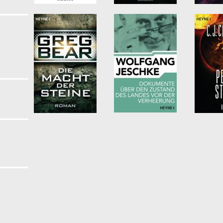
sehserie filter
y filter
erprise filter