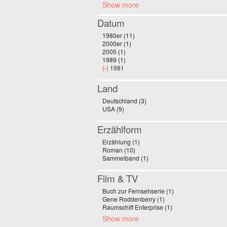
Show more
Datum
1980er (11)
Apply 1980er filter
2000er (1)
Apply 2000er filter
2005 (1)
Apply 2005 filter
1989 (1)
Apply 1989 filter
(-)
Remove 1981 filter
1981
Land
Deutschland (3)
Apply Deutschland filter
USA (9)
Apply USA filter
Erzählform
Erzählung (1)
Apply Erzählung filter
Roman (10)
Apply Roman filter
Sammelband (1)
Apply Sammelband filter
Film & TV
Buch zur Fernsehserie (1)
Apply Buch zur Fern
Gene Roddenberry (1)
Apply Gene Roddenberr
Raumschiff Enterprise (1)
Apply Raumschiff Ent
Show more